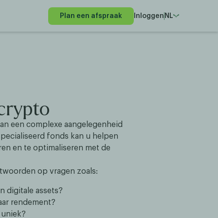
Plan een afspraak
Inloggen
NL
crypto
s kan een complexe aangelegenheid
pecialiseerd fonds kan u helpen
ëren en te optimaliseren met de
ntwoorden op vragen zoals:
 digitale assets?
haar rendement?
 uniek?