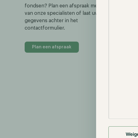
fondsen? Plan een afspraak met een
van onze specialisten of laat uw
gegevens achter in het
contactformulier.
Plan een afspraak
Weig