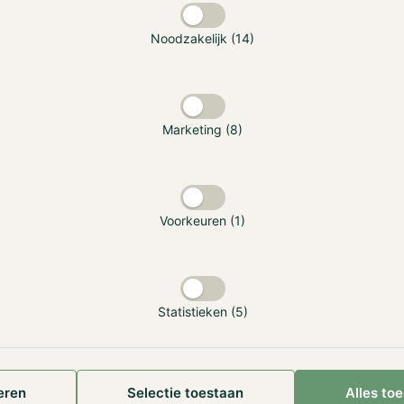
Noodzakelijk (14)
E-mail
Marketing (8)
Telefoonnummer
Onderwerp
Voorkeuren (1)
Bericht
Statistieken (5)
Ik ga akkoord met het ontvangen van de Hodl-nieuwsbrief en acce
eren
Selectie toestaan
Alles to
afmelden via de link in onze nieuwsbrief.