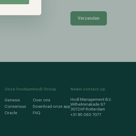
Verzenden
Onze fondsen
Hodl Group
Neem contact op
Hodl Management B.V.
Genesis
Over ons
Wilhelminakade 97
Consensus
Download onze app
3072AP Rotterdam
Oracle
FAQ
+31 85 060 7077