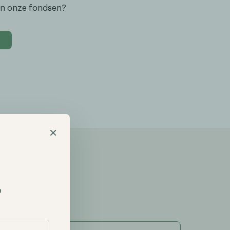
an onze fondsen?
×
p
Achternaam