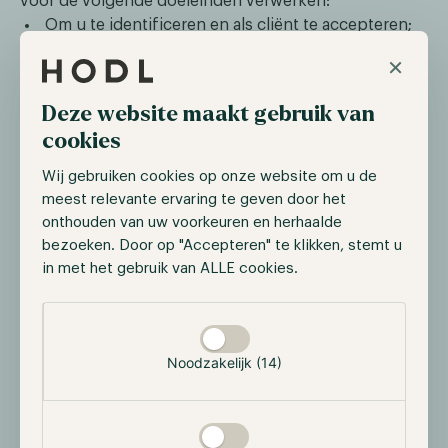
voor de volgende doeleinden verwerken:
Om u te identificeren en als cliënt te accepteren;
Om onze diensten te verlenen;
×
Om te voldoen aan onze wettelijke en
toezichtrechtelijke verplichtingen;
Deze website maakt gebruik van
Voor marketing- en business development-
cookies
activiteiten, zoals nieuwsupdates, uitnodigingen
voor onze evenementen en andere
Wij gebruiken cookies op onze website om u de
marketingcommunicatie die voor u interessant kan
meest relevante ervaring te geven door het
zijn;
onthouden van uw voorkeuren en herhaalde
Om uw sollicitatie of aanmelding voor onze
bezoeken. Door op "Accepteren" te klikken, stemt u
recruitmentdiensten en -evenementen te
in met het gebruik van ALLE cookies.
verwerken.
Selectie toestaan
Wij verwerken uw persoonsgegevens op basis van
een of meer van de volgende rechtsgronden:
De uitvoering van een overeenkomst;
Noodzakelijk (14)
Het voldoen aan een wettelijke verplichting;
Gerechtvaardigd belang;
Uw toestemming.