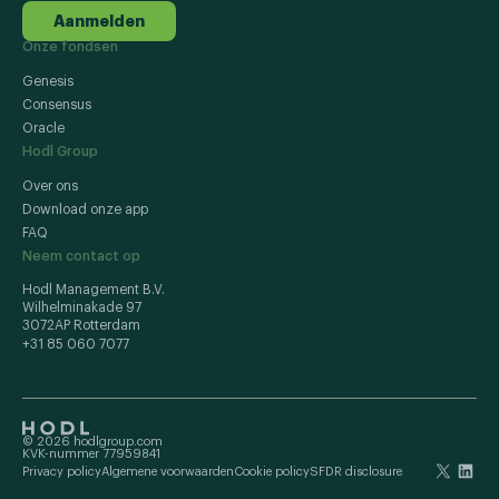
Aanmelden
Onze fondsen
Genesis
Consensus
Oracle
Hodl Group
Over ons
Download onze app
FAQ
Neem contact op
Hodl Management B.V.
Wilhelminakade 97
3072AP Rotterdam
+31 85 060 7077
© 2026 hodlgroup.com
KVK-nummer 77959841
Privacy policy
Algemene voorwaarden
Cookie policy
SFDR disclosure