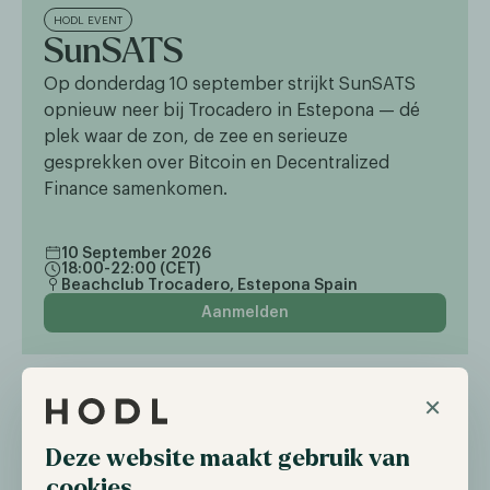
HODL EVENT
SunSATS
Op donderdag 10 september strijkt SunSATS
opnieuw neer bij Trocadero in Estepona — dé
plek waar de zon, de zee en serieuze
gesprekken over Bitcoin en Decentralized
Finance samenkomen.
10 September 2026
18:00-22:00 (CET)
Beachclub Trocadero, Estepona Spain
Aanmelden
×
Deze website maakt gebruik van
cookies