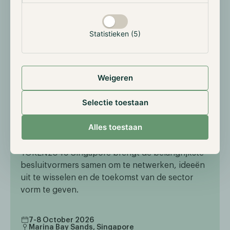
Statistieken (5)
Weigeren
Selectie toestaan
EXTERNAL EVENT
Alles toestaan
Token 2049 Singapore
TOKEN2049 Singapore brengt de belangrijkste
besluitvormers samen om te netwerken, ideeën
uit te wisselen en de toekomst van de sector
vorm te geven.
7-8 October 2026
Marina Bay Sands, Singapore