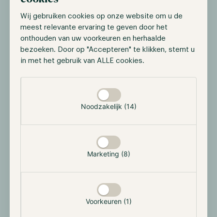
Wij gebruiken cookies op onze website om u de
meest relevante ervaring te geven door het
onthouden van uw voorkeuren en herhaalde
bezoeken. Door op "Accepteren" te klikken, stemt u
in met het gebruik van ALLE cookies.
HODL EVENT
Hodl Beleggersborrel
Selectie toestaan
Ons kantoor opent zijn deuren voor beleggers
Noodzakelijk (14)
en iedereen die nieuwsgierig is naar de Hodl-
fondsen — informele gesprekken, geen
presentaties, drankjes inbegrepen.
Marketing (8)
25 September 2026
16:00-18:00
Wilhelminakade 97, 3072 AP Rotterdam
Aanmelden
Voorkeuren (1)