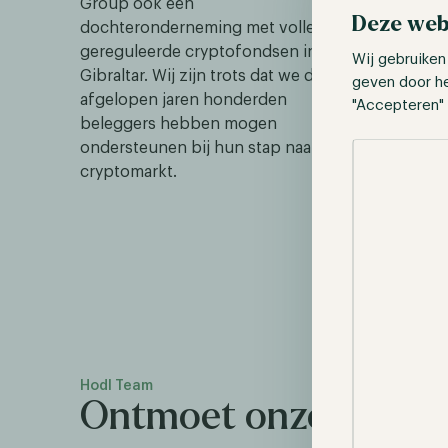
Group ook een
Deze web
dochteronderneming met volledig
gereguleerde cryptofondsen in
Wij gebruiken
Gibraltar. Wij zijn trots dat we de
geven door h
afgelopen jaren honderden
"Accepteren" 
beleggers hebben mogen
Selectie toes
ondersteunen bij hun stap naar de
cryptomarkt.
Hodl Team
Ontmoet onze direct