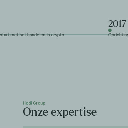
2017
t met het handelen in crypto
Oprichting va
Hodl Group
Onze expertise