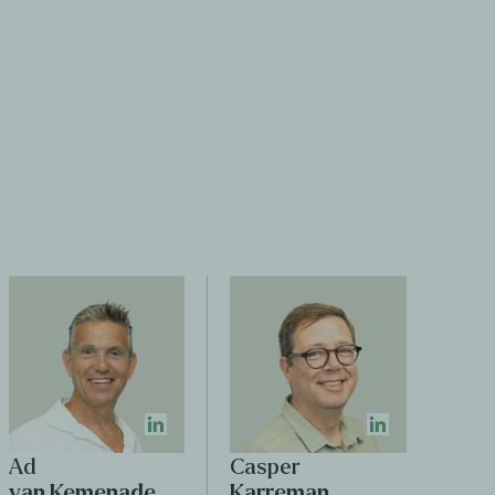
Ad
Casper
van Kemenade
Karreman