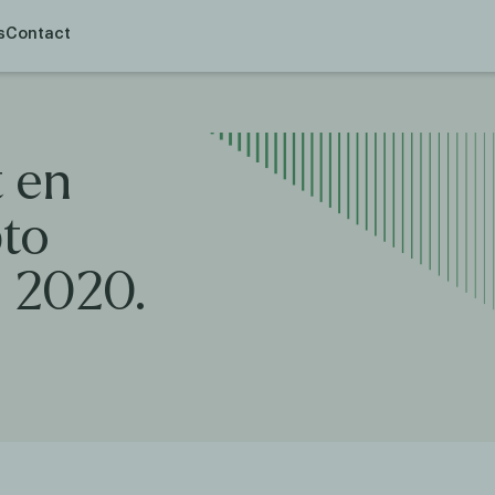
s
Contact
t
en
to
s
2020.