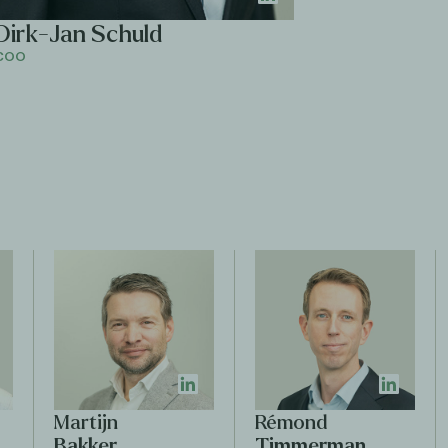
Dirk-Jan Schuld
COO
Martijn
Rémond
Bakker
Timmerman