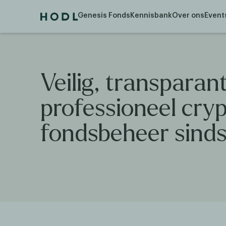
Genesis Fonds
Kennisbank
Over ons
Event
Veilig,
transparan
professioneel
cryp
fondsbeheer
sind