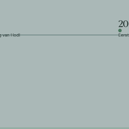
202
n Hodl
Eerste A