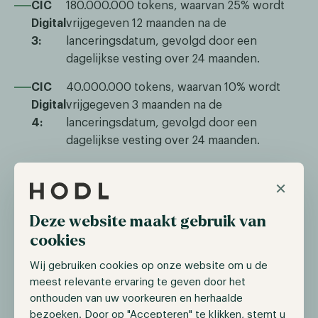
CIC
180.000.000 tokens, waarvan 25% wordt
Digital
vrijgegeven 12 maanden na de
3:
lanceringsdatum, gevolgd door een
dagelijkse vesting over 24 maanden.
CIC
40.000.000 tokens, waarvan 10% wordt
Digital
vrijgegeven 3 maanden na de
4:
lanceringsdatum, gevolgd door een
dagelijkse vesting over 24 maanden.
CIC
20.000.000 tokens, waarvan 25% wordt
×
Digital
vrijgegeven 6 maanden na de
5:
lanceringsdatum, gevolgd door een
Deze website maakt gebruik van
dagelijkse vesting over 24 maanden.
cookies
CIC
20.000.000 tokens, waarvan 25% wordt
Wij gebruiken cookies op onze website om u de
Digital
vrijgegeven 12 maanden na de
meest relevante ervaring te geven door het
6:
lanceringsdatum, gevolgd door een
onthouden van uw voorkeuren en herhaalde
dagelijkse vesting over 24 maanden.
bezoeken. Door op "Accepteren" te klikken, stemt u