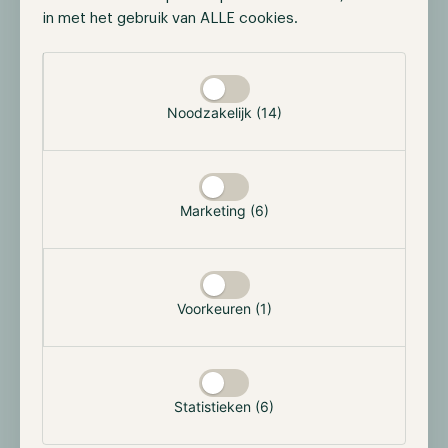
in met het gebruik van ALLE cookies.
Volgens de tokenomics zouden alle tokens na 36
maanden (3 jaar) volledig in omloop moeten zijn. In de
Selectie toestaan
onderstaande grafiek kun je zien hoe dit proces
eruitziet.
Noodzakelijk (14)
Marketing (6)
Voorkeuren (1)
Eerlijk gezegd zouden dit wel eens de slechtste
tokenomics kunnen zijn die we ooit zijn
tegengekomen — en we hebben er al heel wat
Statistieken (6)
gezien.
Stel je voor: 80% van de totale tokenvoorraad
is in handen van één organisatie, klaar om hun