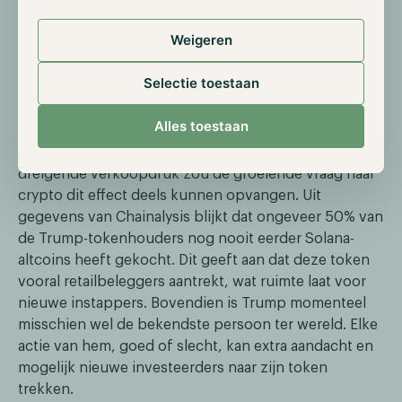
winsten op elk moment te verzilveren. Dit betekent
een enorme verkoopdruk die boven de markt hangt.
Weigeren
Over drie maanden wordt dit realiteit, wanneer de cliff
voor CIC Digital 1 & 4 afloopt. Op dat moment komt
Selectie toestaan
maar liefst $1,2 miljard aan tokens vrij, gebaseerd op
een huidige prijs van $30.
Alles toestaan
Toch is er een interessant keerpunt. Ondanks de
dreigende verkoopdruk zou de groeiende vraag naar
crypto dit effect deels kunnen opvangen. Uit
gegevens van Chainalysis blijkt dat ongeveer 50% van
de Trump-tokenhouders nog nooit eerder Solana-
altcoins heeft gekocht. Dit geeft aan dat deze token
vooral retailbeleggers aantrekt, wat ruimte laat voor
nieuwe instappers. Bovendien is Trump momenteel
misschien wel de bekendste persoon ter wereld. Elke
actie van hem, goed of slecht, kan extra aandacht en
mogelijk nieuwe investeerders naar zijn token
trekken.