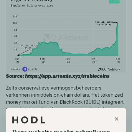
Source: https://app.artemis.xyz/stablecoins
Zelfs conservatieve vermogensbeheerders
verkennen inmiddels on-chain dollars. Het tokenized
money market fund van BlackRock (BUIDL) integreert
nu met stablecoin-infrastructuur, terwijl de fondsen
×
van Franklin Templeton USDC hebben omarmd voor
on-chain afwikkeling. Aan de gedecentraliseerde kant
bieden projecten zoals Maple Finance institutionele