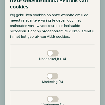
Deze website maakt gebruik van
leenpools waarbij stortingen in stablecoins
cookies
plaatsvinden, waardoor traditioneel kapitaal wordt
Wij gebruiken cookies op onze website om u de
gecombineerd met DeFi-rendementen.
meest relevante ervaring te geven door het
De groeiende institutionele acceptatie van
onthouden van uw voorkeuren en herhaalde
stablecoins, van fintech-betaalnetwerken tot
bezoeken. Door op "Accepteren" te klikken, stemt u
vermogensbeheer, bevestigt hun rol als brug tussen
in met het gebruik van ALLE cookies.
de cryptomarkt en traditionele financiën. (Gebruik
Selectie toestaan
een van deze twee afbeeldingen – beide
vertegenwoordigen hetzelfde concept.)
Noodzakelijk (14)
Marketing (8)
Voorkeuren (1)