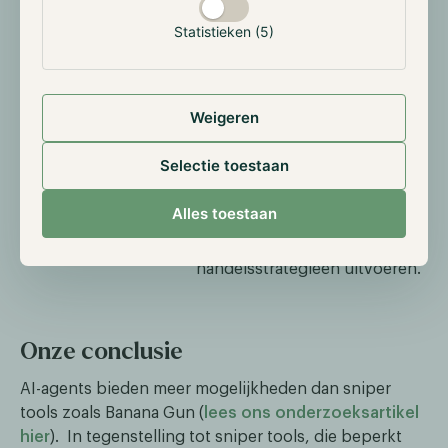
fundamentele
Hierdoor bieden ze ongekende
analyses:
ondersteuning bij het analyseren
Statistieken (5)
van projecten, wat gebruikers in
staat stelt om beter onderbouwde
beslissingen te nemen.
Weigeren
Automatiseren van
Dankzij hun vermogen om
Selectie toestaan
handelsprocessen:
prijzen, marktbewegingen en
trends real-time te volgen,
Alles toestaan
kunnen AI-agents
automatische
handelsstrategieën uitvoeren.
Onze conclusie
AI-agents bieden meer mogelijkheden dan sniper
tools zoals Banana Gun (
lees ons onderzoeksartikel
hier
). In tegenstelling tot sniper tools, die beperkt