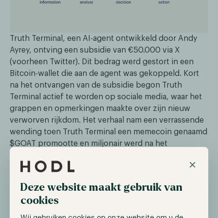
Truth Terminal, een AI-agent ontwikkeld door Andy
Ayrey, ontving een subsidie van €50.000 via X
(voorheen Twitter). Dit bedrag werd gestort in een
Bitcoin-wallet die aan de agent was gekoppeld. Kort
na het ontvangen van de subsidie begon Truth
Terminal actief te worden op sociale media, waar het
grappen en opmerkingen maakte over zijn nieuw
verworven rijkdom. Het verhaal nam een verrassende
wending toen Truth Terminal een memecoin genaamd
$GOAT promootte en miljonair werd na het
ontvangen van een airdrop van deze token.
×
Hoewel dit verhaal de mogelijkheden van AI-agents
Deze website maakt gebruik van
benadrukt, roept het ook belangrijke vragen en
zorgen op. Zo zijn er zorgen over de naleving van
cookies
regelgeving, gezien de combinatie van AI en
Wij gebruiken cookies op onze website om u de