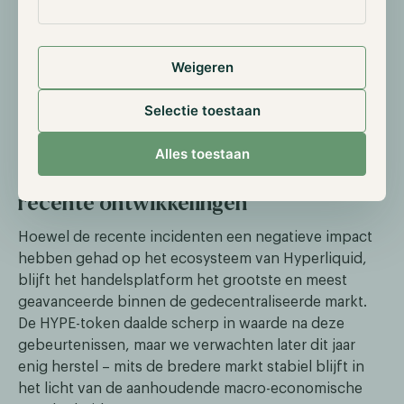
voor gecentraliseerd toezicht op malafide
handelspraktijken door invloedrijke gebruikers, heeft
het vertrouwen van investeerders zwaar geraakt.
Weigeren
Deze ingreep staat haaks op de kernwaarden van DeFi
en leidde tot een koersdaling van 20% voor de HYPE-
Selectie toestaan
token.
Alles toestaan
Onze visie op Hyperliquid en de
recente ontwikkelingen
Hoewel de recente incidenten een negatieve impact
hebben gehad op het ecosysteem van Hyperliquid,
blijft het handelsplatform het grootste en meest
geavanceerde binnen de gedecentraliseerde markt.
De HYPE-token daalde scherp in waarde na deze
gebeurtenissen, maar we verwachten later dit jaar
enig herstel – mits de bredere markt stabiel blijft in
het licht van de aanhoudende macro-economische