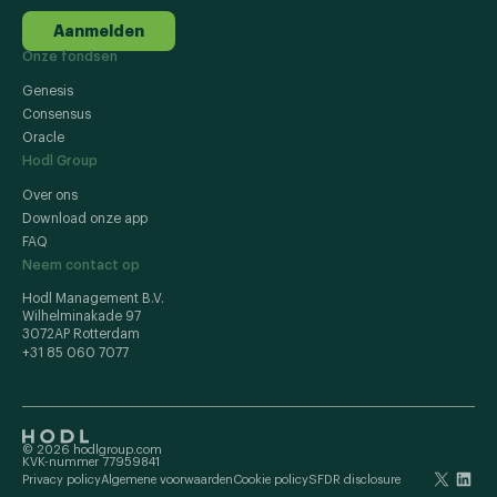
Aanmelden
Onze fondsen
Genesis
Consensus
Oracle
Hodl Group
Over ons
Download onze app
FAQ
Neem contact op
Hodl Management B.V.
Wilhelminakade 97
3072AP Rotterdam
+31 85 060 7077
© 2026 hodlgroup.com
KVK-nummer 77959841
Privacy policy
Algemene voorwaarden
Cookie policy
SFDR disclosure