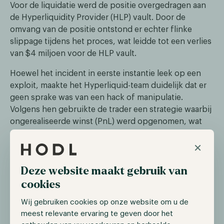
Voor de liquidatie werd de positie overgedragen aan
de Hyperliquidity Provider (HLP) vault. Door de
omvang van de positie ontstond er echter flinke
slippage tijdens het proces, wat leidde tot een verlies
van $4 miljoen voor de HLP vault.
Hoewel het incident in eerste instantie leek op een
exploit, maakte het Hyperliquid-team duidelijk dat er
geen sprake was van een hack of manipulatie.
Volgens hen gebruikte de trader een strategie waarbij
ongerealiseerde winst (PnL) werd opgenomen, wat
uiteindelijk leidde tot liquidatie doordat het marge-
×
niveau te ver daalde.
Deze website maakt gebruik van
Hyperliquid schrapt Jelly-token na
cookies
prijsmanipulatie
Wij gebruiken cookies op onze website om u de
Op 26 maart maakte een gebruiker misbruik van het
meest relevante ervaring te geven door het