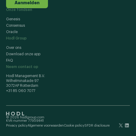
Aanmelden
Onze fondsen
Genesis
Consensus
Oracle
Hodl Group
Over ons
Download onze app
FAQ
Neem contact op
Hodl Management B.V.
Wilhelminakade 97
3072AP Rotterdam
+31 85 060 7077
© 2026 hodlgroup.com
KVK-nummer 77959841
Privacy policy
Algemene voorwaarden
Cookie policy
SFDR disclosure