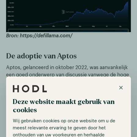
Bron: https://defillama.com/
De adoptie van Aptos
Aptos, gelanceerd in oktober 2022, was aanvankelijk
een goed onderwerp van discussie vanwege de hoge
waardering en twijfelachtige tokenomics. Bijzonder
×
zorgwekkend was de toewijzing van 51% van de totale
tokenvoorraad voor “Community purposes”, zonder
Deze website maakt gebruik van
duidelijke details over hoe het verdeeld zou worden.
cookies
Een aanzienlijk deel was daarnaast gereserveerd voor
VC’s en het team, wat nog meer scepsis opriep.
Wij gebruiken cookies op onze website om u de
meest relevante ervaring te geven door het
Ondanks deze problemen trok Aptos binnen twee
onthouden van uw voorkeuren en herhaalde