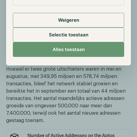
verslechtering van de marktomstandigheden,
waardoor de TVL daalde tot ongeveer $300 miljoen.
Weigeren
Deze trend keerde echter en de TVL bereikte later
weer een piek van $580 miljoen. Aptos zag ook een
Selectie toestaan
gestage netwerkadoptie, die aanvankelijk traag was in
2023, maar versnelde in 2024. Het aantal maandelijkse
Alles toestaan
transacties steeg van 19,62 miljoen in december naar
30,33 miljoen in maart.
Hoewel er twee grote uitschieters waren in mei en
augustus, met 349,95 miljoen en 578,74 miljoen
transacties, bleef het netwerk stabiel groeien en
bereikte het in september een totaal van 44 miljoen
transacties. Het aantal maandelijks actieve adressen
groeide van ongeveer 500.000 naar meer dan
7.400.000, terwijl ook het aantal nieuwe adressen
gestaag toenam.