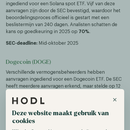
ingediend voor een Solana spot ETF. Vijf van deze
aanvragen zijn door de SEC bevestigd, waardoor het
beoordelingsproces officieel is gestart met een
beslistermijn van 240 dagen. Analisten schatten de
kans op goedkeuring in 2025 op
70%
.
SEC-deadline:
Mid-oktober 2025
Dogecoin (DOGE)
Verschillende vermogensbeheerders hebben
aanvragen ingediend voor een Dogecoin ETF. De SEC
heeft meerdere aanvragen erkend, maar stelde op 12
maart haar initiële beslissing uit, waardoor
×
onzekerheid in de markt bleef bestaan. Analisten
schatten de kans op goedkeuring voor het einde van
Deze website maakt gebruik van
het jaar op
75%
.
cookies