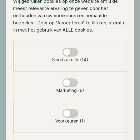
Wij gebruiken cookies op onze website om u de
XRP
meest relevante ervaring te geven door het
Net als bij Dogecoin hebben meerdere partijen een
onthouden van uw voorkeuren en herhaalde
aanvraag ingediend voor een XRP ETF. Hoewel de SEC
bezoeken. Door op "Accepteren" te klikken, stemt u
deze aanvragen heeft erkend, is de eerste beslissing
in met het gebruik van ALLE cookies.
uitgesteld. De kans op goedkeuring in 2024 wordt
Selectie toestaan
door analisten geschat op
65%
.
SEC-deadline:
Mid-oktober 2025
Noodzakelijk (14)
Litecoin (LTC)
Litecoin volgt een vergelijkbaar traject als Dogecoin
Marketing (6)
en XRP, maar met een hogere kans op goedkeuring.
Analisten schatten de waarschijnlijkheid op
90%
,
waarmee Litecoin de meest waarschijnlijke kandidaat
onder de altcoin ETF’s is.
Voorkeuren (1)
SEC-deadline:
Mid-oktober 2025