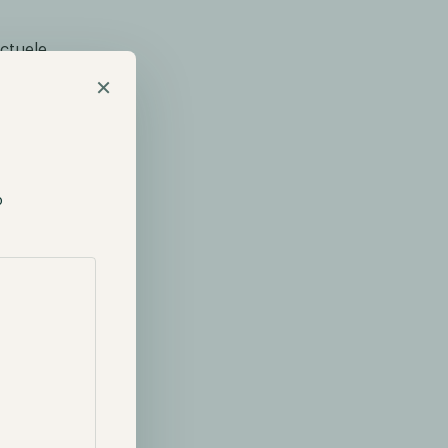
ectuele
ijd te
×
l gebouwd op
uurde
als
p
erders. Deze
nance-
n. Maar wat is
lijk voor
p op te