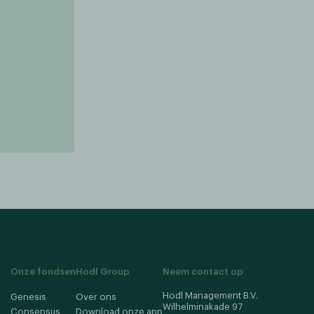
Onze fondsen
Hodl Group
Neem contact op
Hodl Management B.V.
Genesis
Over ons
Wilhelminakade 97
Consensus
Download onze app