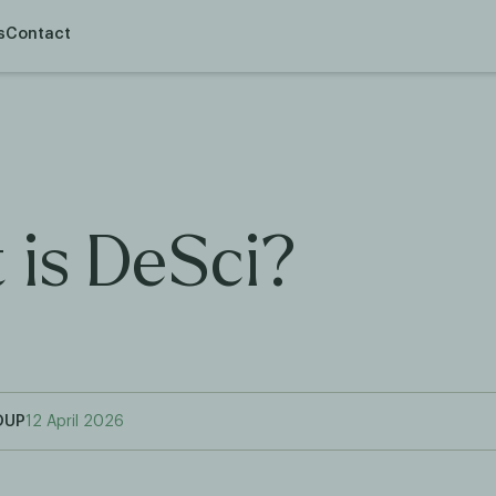
s
Contact
 is DeSci?
OUP
12 April 2026