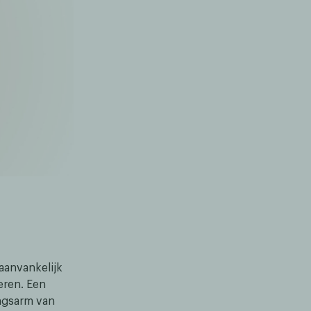
 aanvankelijk
eren. Een
ingsarm van