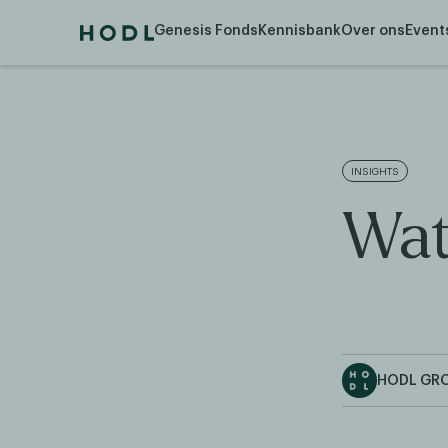
Genesis Fonds
Kennisbank
Over ons
Event
INSIGHTS
Wat
HODL GR