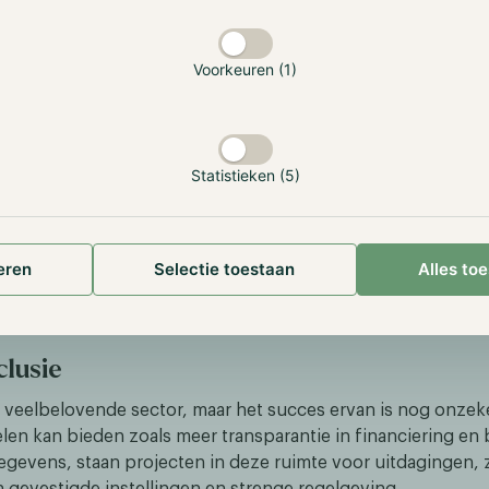
ng:
Ze maken gedecentraliseerde en transparante crowdfun
onderzoek mogelijk via de blockchain, waardoor de afha
Voorkeuren (1)
van traditionele subsidies wordt verminderd.
:
Ze bevorderen open toegang tot onderzoeksgegevens via
gedecentraliseerde opslag, wat de integriteit en beschikb
Statistieken (5)
data waarborgt.
:
Ze decentraliseren wetenschappelijke publicaties, zodat
traditionele paywalls en uitgevers kunnen omzeilen en ke
eren
Selectie toestaan
Alles to
iedereen toegankelijk wordt.
lusie
en veelbelovende sector, maar het succes ervan is nog onzek
len kan bieden zoals meer transparantie in financiering en 
egevens, staan projecten in deze ruimte voor uitdagingen, 
 gevestigde instellingen en strenge regelgeving.