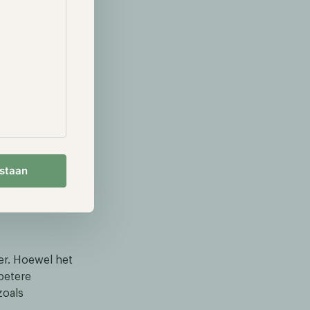
ding voor
nkelijkheid
aarheid van de
 onderzoekers
nnis voor
estaan
er. Hoewel het
betere
zoals