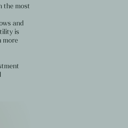
en the most
d
lows and
ility is
en more
estment
d