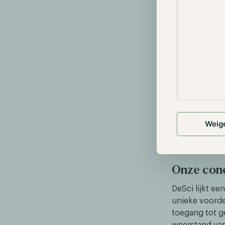
Financieri
Datadeling
Publiceren
Weig
Onze conc
DeSci lijkt e
unieke voorde
toegang tot g
weerstand van