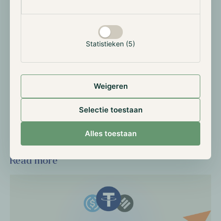
Hoewel er al enige aandacht is voor DePIN, blijft de
totale marktkapitalisatie volgens CoinGecko relatief
bescheiden op ~$23 miljard. De sector heeft potentie
om verder te groeien, vooral vanwege de overlap met
Statistieken (5)
de Real-World Assets (RWA)-trend. Toch blijft
grootschalige adoptie uit, omdat de meeste projecten
zich nog in een experimentele fase bevinden.
Weigeren
Ondanks deze uitdagingen is het een sector om in de
gaten te houden.
Selectie toestaan
Alles toestaan
Read more