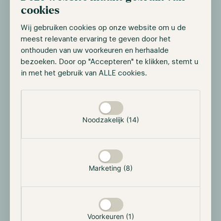
cookies
Wij gebruiken cookies op onze website om u de
meest relevante ervaring te geven door het
onthouden van uw voorkeuren en herhaalde
bezoeken. Door op "Accepteren" te klikken, stemt u
in met het gebruik van ALLE cookies.
Bron:
https://www.peaq.network/blog/what-are-
decentralized-physical-infrastructure-networks-
Selectie toestaan
depin
Noodzakelijk (14)
DePIN-projecten bieden verschillende voordelen,
waaronder een indrukwekkende schaalbaarheid.
Doordat duizenden gebruikers kunnen deelnemen
tegen lage kosten, kunnen deze netwerken snel
Marketing (8)
groeien. Bovendien zijn DePIN-projecten vaak
community-gedreven, met een open
bestuursstructuur, waardoor de ontwikkeling en
besluitvorming transparanter verlopen.
Voorkeuren (1)