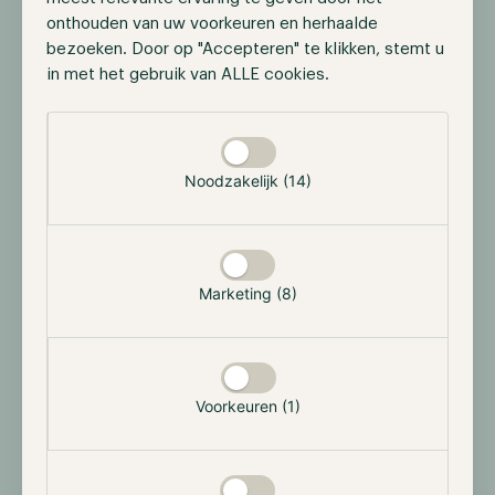
onthouden van uw voorkeuren en herhaalde
bezoeken. Door op "Accepteren" te klikken, stemt u
in met het gebruik van ALLE cookies.
Neem contact op
Selectie toestaan
Meer weten over Hodl of de Hodl-fondsen? Plan een afspraak
met een van onze specialisten of laat uw gegevens achter in
het contactformulier.
Noodzakelijk (14)
Plan een afspraak
Marketing (8)
Voornaam
Achternaam
Voorkeuren (1)