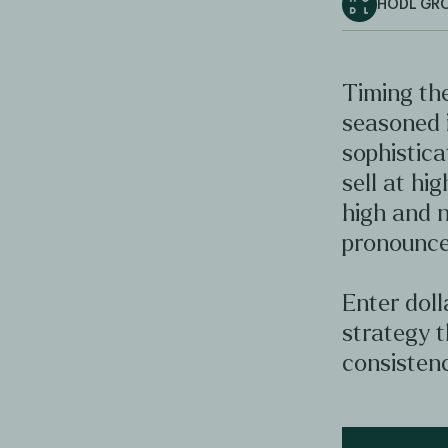
HODL GR
Timing the
seasoned 
sophistica
sell at hig
high and n
pronounce
Enter doll
strategy t
consistenc