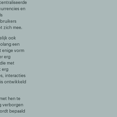
centraliseerde
currencies en
ls
ebruikers
t zich mee.
lijk ook
Zolang een
ft enige vorm
er erg
 die met
k erg
s, interacties
is ontwikkeld
met hen te
g verborgen
wordt bepaald