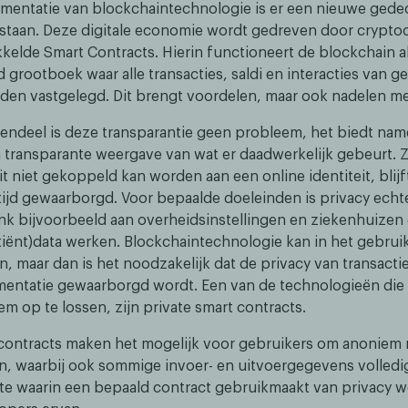
mentatie van blockchaintechnologie is er een nieuwe gede
taan. Deze digitale economie wordt gedreven door crypto
kelde Smart Contracts. Hierin functioneert de blockchain a
 grootboek waar alle transacties, saldi en interacties van g
en vastgelegd. Dit brengt voordelen, maar ook nadelen me
endeel is deze transparantie geen probleem, het biedt name
n transparante weergave van wat er daadwerkelijk gebeurt. 
it niet gekoppeld kan worden aan een online identiteit, blij
ltijd gewaarborgd. Voor bepaalde doeleinden is privacy echt
enk bijvoorbeeld aan overheidsinstellingen en ziekenhuizen
tiënt)data werken. Blockchaintechnologie kan in het gebrui
jn, maar dan is het noodzakelijk dat de privacy van transactie
entatie gewaarborgd wordt. Een van de technologieën die 
m op te lossen, zijn private smart contracts.
 contracts maken het mogelijk voor gebruikers om anoniem 
 waarbij ook sommige invoer- en uitvoergegevens volledi
ate waarin een bepaald contract gebruikmaakt van privacy 