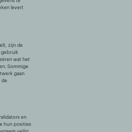
egevens te
eken levert
t, zijn de
 gebruik
eëren wat het
eden. Sommige
etwerk gaan
s de
validators en
e hun posities
ysteem veilig