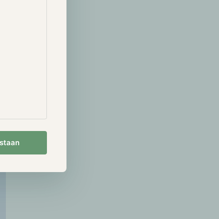
 bezit zijn
werkelijk
 een voorwerp
ld opslaan,
iëren, zonder
eft hierdoor
nformatie van
estaan