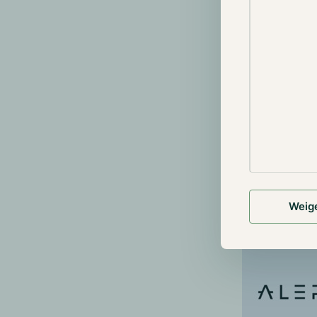
Met ZK-SNARKs
van bepaalde 
hoeven te ont
kan kopen zon
sMPC’s besta
hierover bere
de individuele
dus een deel 
elke deelnemer
Weig