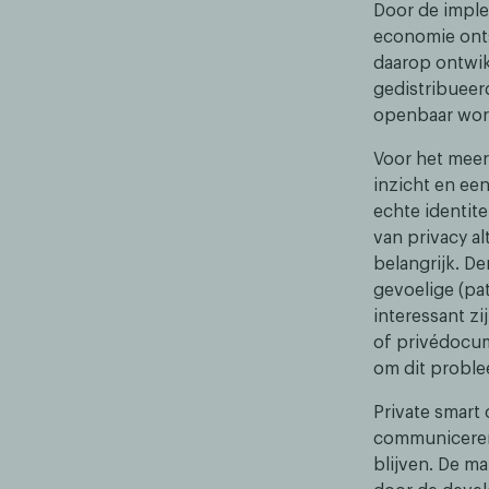
Door de imple
economie onts
daarop ontwik
gedistribueerd
openbaar word
Voor het meer
inzicht en ee
echte identite
van privacy a
belangrijk. D
gevoelige (pa
interessant zi
of privédocum
om dit problee
Private smart
communiceren,
blijven. De m