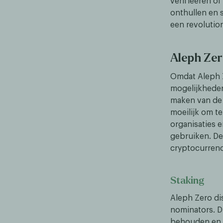
verifieëren of
onthullen en 
een revolution
Aleph Zer
Omdat Aleph Z
mogelijkheden
maken van de 
moeilijk om t
organisaties 
gebruiken. De
cryptocurrenc
Staking
Aleph Zero dis
nominators. D
behouden en h