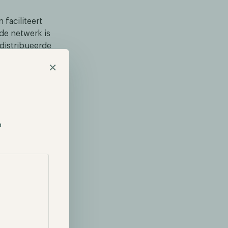
 faciliteert
de netwerk is
distribueerde
t een netwerk
×
vacy biedt
p
en
Liminal”. Deze
ers welke
Party