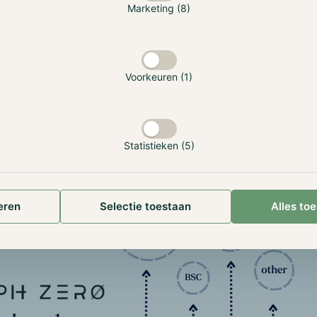
Marketing (8)
 kunnen gebruikers van het netwerk bewijzen dat zij in het
gegevens zonder dat zij de inhoud van deze gegevens daad
hullen; zo kan een gebruiker bijvoorbeeld bewijzen dat hij
der zijn saldo bekend te maken.
Voorkeuren (1)
an uit meerdere computers die inkomende gegevens verdee
keningen kunnen uitvoeren en inkomende transacties verif
 input van elke gebruiker te onthullen. Iedere gebruiker he
van de gegevens welke gebruikt kunnen worden terwijl de i
Statistieken (5)
 privé blijft.
eren
Selectie toestaan
Alles to