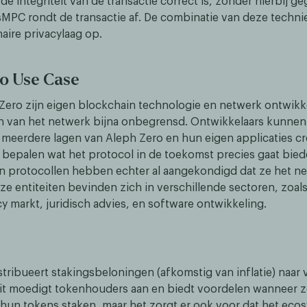
 de integriteit van de transactie correct is, zonder hierbij g
sMPC rondt de transactie af. De combinatie van deze techni
aire privacylaag op.
o Use Case
ero zijn eigen blockchain technologie en netwerk ontwikkel
 van het netwerk bijna onbegrensd. Ontwikkelaars kunnen
meerdere lagen van Aleph Zero en hun eigen applicaties cr
e bepalen wat het protocol in de toekomst precies gaat bi
en protocollen hebben echter al aangekondigd dat ze het n
ze entiteiten bevinden zich in verschillende sectoren, zoal
y markt, juridisch advies, en software ontwikkeling.
tribueert stakingsbeloningen (afkomstig van inflatie) naar 
it moedigt tokenhouders aan en biedt voordelen wanneer z
un tokens staken, maar het zorgt er ook voor dat het ecos