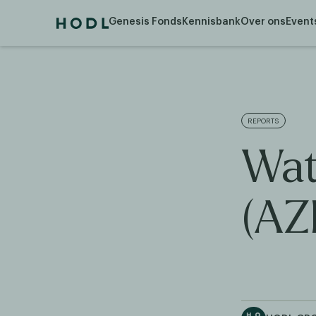
Genesis Fonds
Kennisbank
Over ons
Event
REPORTS
Wat
(AZ