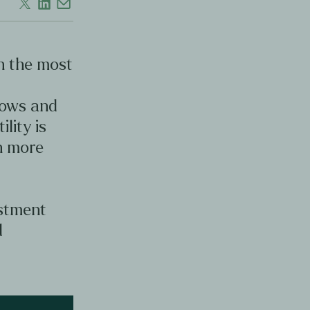
en the most
d
lows and
ility is
en more
estment
d