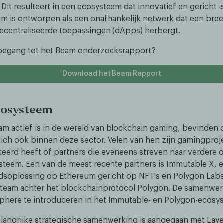
it resulteert in een ecosysteem dat innovatief en gericht i
am is ontworpen als een onafhankelijk netwerk dat een bree
centraliseerde toepassingen (dApps) herbergt.
 toegang tot het Beam onderzoeksrapport?
Download het Beam Rapport
cosysteem
m actief is in de wereld van blockchain gaming, bevinden
 zich ook binnen deze sector. Velen van hen zijn gamingproj
eerd heeft of partners die eveneens streven naar verdere 
steem. Een van de meest recente partners is Immutable X, 
dsoplossing op Ethereum gericht op NFT's en Polygon Labs
team achter het blockchainprotocol Polygon. De samenwerk
here te introduceren in het Immutable- en Polygon-ecosy
langrijke strategische samenwerking is aangegaan met Laye