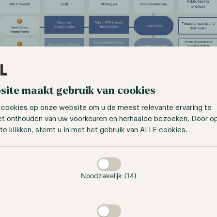
site maakt gebruik van cookies
 cookies op onze website om u de meest relevante ervaring te
rcle.gitbook.io/merit-circle/merit-circle-and-usdbeam/merit-
et onthouden van uw voorkeuren en herhaalde bezoeken. Door o
distribution
te klikken, stemt u in met het gebruik van ALLE cookies.
 oplossing om dit probleem aan te pakken is de Merit Cir
taan
d Autonomous Organization (DAO), met zijn Beam-netwerk 
Circle heeft als doel om gaming te revolutioneren door indiv
Noodzakelijk (14)
 te geven om de toekomst van de DAO mede vorm te geven.
 door middel van vier verschillende takken - Investeringen, I
dios - die elk op hun eigen manier waarde toevoegen aan 