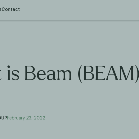
s
Contact
 is Beam (BEAM
OUP
February 23, 2022