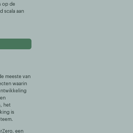
s op de
d scala aan
 de meeste van
ecten waarin
ontwikkeling
een
, het
ing is
steem.
rZero, een