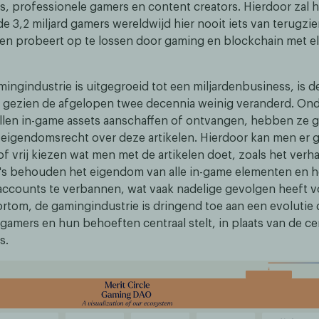
s, professionele gamers en content creators. Hierdoor zal h
e 3,2 miljard gamers wereldwijd hier nooit iets van terugzien
en probeert op te lossen door gaming en blockchain met el
ingindustrie is uitgegroeid tot een miljardenbusiness, is d
gezien de afgelopen twee decennia weinig veranderd. Ond
llen in-game assets aanschaffen of ontvangen, hebben ze 
 eigendomsrecht over deze artikelen. Hierdoor kan men er 
f vrij kiezen wat men met de artikelen doet, zoals het verh
's behouden het eigendom van alle in-game elementen en 
 accounts te verbannen, wat vaak nadelige gevolgen heeft v
ortom, de gamingindustrie is dringend toe aan een evolutie 
amers en hun behoeften centraal stelt, in plaats van de cen
s.