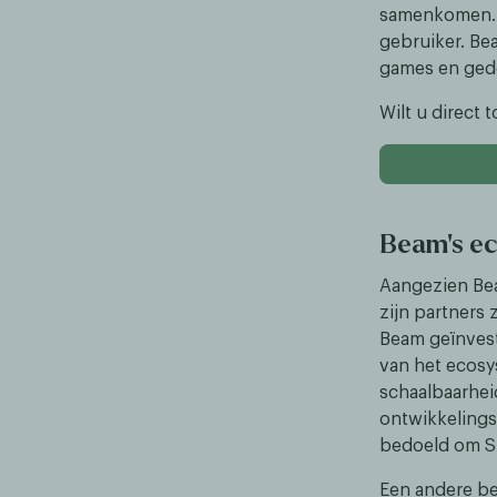
samenkomen. D
gebruiker. Be
games en gede
Wilt u direct
Beam's e
Aangezien Bea
zijn partners
Beam geïnvest
van het ecosy
schaalbaarhei
ontwikkelings
bedoeld om Sp
Een andere be