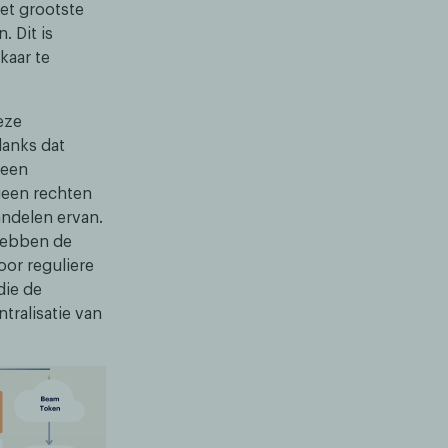
et grootste
. Dit is
kaar te
eze
anks dat
geen
geen rechten
andelen ervan.
hebben de
oor reguliere
die de
tralisatie van