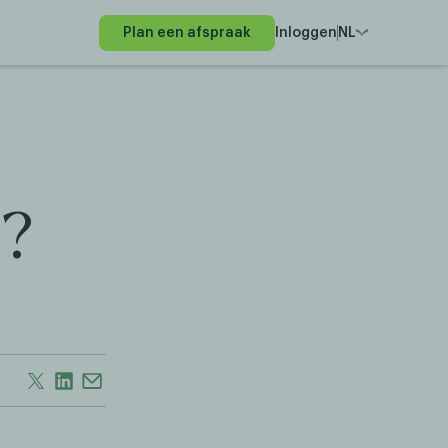
Plan een afspraak
Inloggen
NL
)?