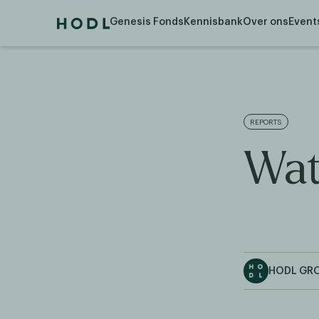
Genesis Fonds
Kennisbank
Over ons
Event
REPORTS
Wat
HODL GR