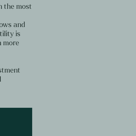
en the most
d
lows and
ility is
en more
estment
d