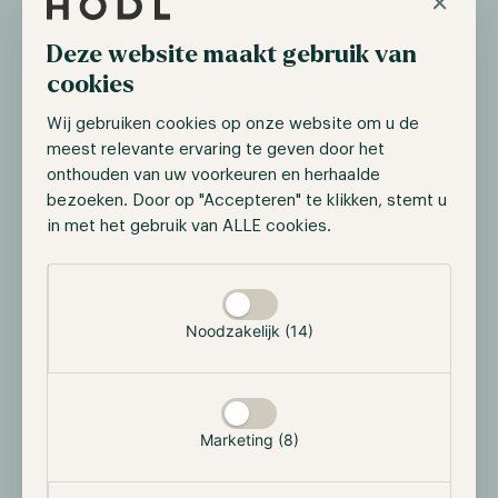
×
Deze website maakt gebruik van
cookies
Wij gebruiken cookies op onze website om u de
meest relevante ervaring te geven door het
onthouden van uw voorkeuren en herhaalde
bezoeken. Door op "Accepteren" te klikken, stemt u
in met het gebruik van ALLE cookies.
Selectie toestaan
MOBI is opgericht om de mobiliteitsindustrie vooruit
Noodzakelijk (14)
te helpen met de toepassing van een veilig peer-to-
peer architectuur. Het doel is om het leven van
mensen te verbeteren door mobiliteit efficiënter en
betaalbaarder te maken, verkeersverstoppingen en
vervuiling te verminderen en de veiligheid te
Marketing (8)
verbeteren. Constellation ondersteunt MOBI door
schaalbaarheids- en verwerkingsoplossingen te