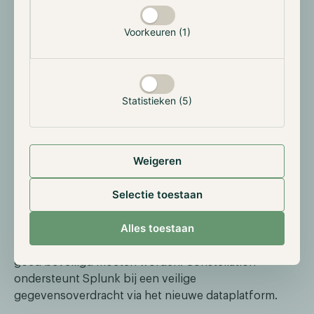
leveren die de exponentieel groeiende datastromen
kunnen verwerken.
Voorkeuren (1)
Splunk
Een andere partner van Constellation is Splunk, een
Statistieken (5)
Amerikaans technologiebedrijf met een
marktkapitalisatie van 28 miljard US dollar.
Constellation en Splunk werken samen om de JDAC2
Weigeren
te ontwikkelen voor het Pentagon. Om de JDAC
samen te stellen moet er een zeer flexibel, collectief
Selectie toestaan
schaalbaar dataplatform worden ontwikkeld.
Alles toestaan
Het Amerikaanse Department of Defense verwerk
enorme datastromen die gezien de aard van de data
goed beveiligd moeten worden. Constellation
ondersteunt Splunk bij een veilige
gegevensoverdracht via het nieuwe dataplatform.