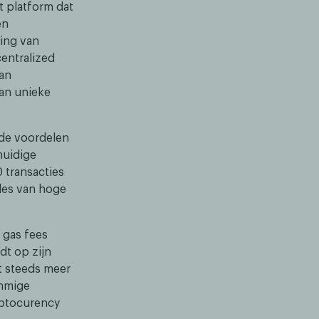
t platform dat
en
ling van
centralized
aan
an unieke
 de voordelen
huidige
0 transacties
des van hoge
 gas fees
dt op zijn
t steeds meer
ommige
yptocurency