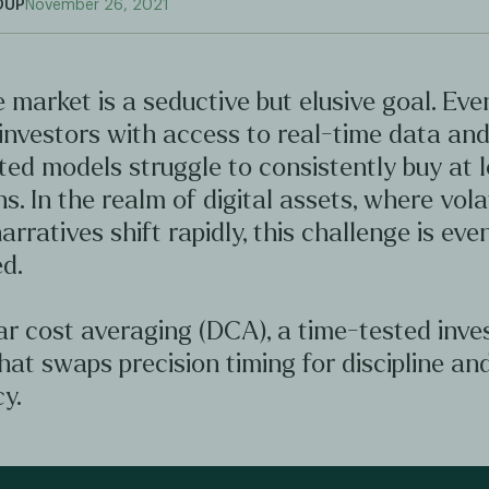
OUP
November 26, 2021
 market is a seductive but elusive goal. Ev
investors with access to real-time data an
ted models struggle to consistently buy at 
hs. In the realm of digital assets, where volat
arratives shift rapidly, this challenge is ev
d.
ar cost averaging (DCA), a time-tested inv
hat swaps precision timing for discipline an
y.