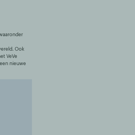
 waaronder
ereld. Ook
met VeVe
 een nieuwe