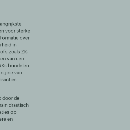
angrijkste
n voor sterke
nformatie over
rheid in
ofs zoals ZK-
ken van een
ARKs bundelen
engine van
nsacties
t door de
ain drastisch
aties op
ere en