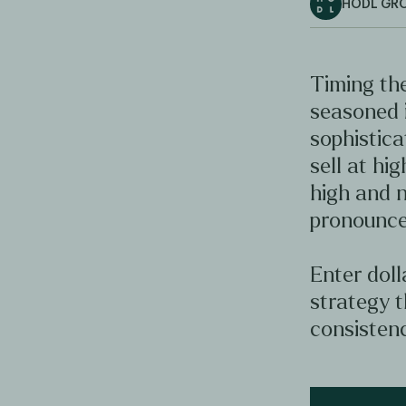
HODL GR
Timing the
seasoned 
sophistica
sell at hig
high and n
pronounce
Enter doll
strategy t
consistenc