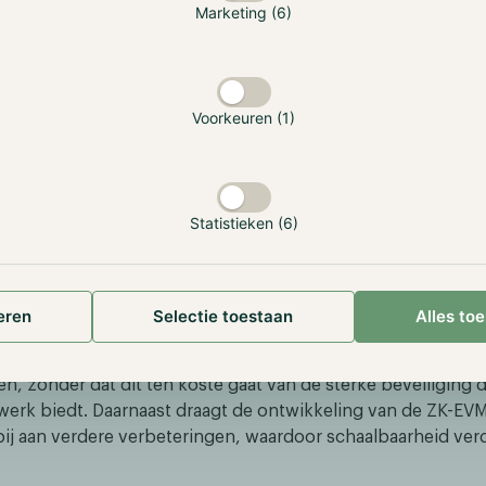
Marketing (6)
Voorkeuren (1)
Statistieken (6)
eren
Selectie toestaan
Alles to
//www.immutable.com/
able X kunnen gebruikers nu gemakkelijker en goedkoper 
, zonder dat dit ten koste gaat van de sterke beveiliging d
erk biedt. Daarnaast draagt de ontwikkeling van de ZK-EV
ij aan verdere verbeteringen, waardoor schaalbaarheid ver