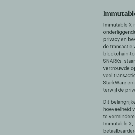
Immutabl
Immutable X m
onderliggende
privacy en be
de transactie 
blockchain-to
SNARKs, staa
vertrouwde op
veel transact
StarkWare en 
terwijl de pri
Dit belangrij
hoeveelheid 
te vermindere
Immutable X, 
betaalbaardere