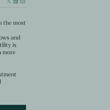
en the most
d
lows and
ility is
en more
estment
d