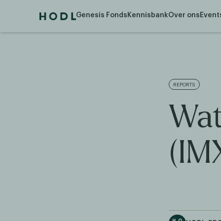
Genesis Fonds
Kennisbank
Over ons
Event
REPORTS
Wat
(IM