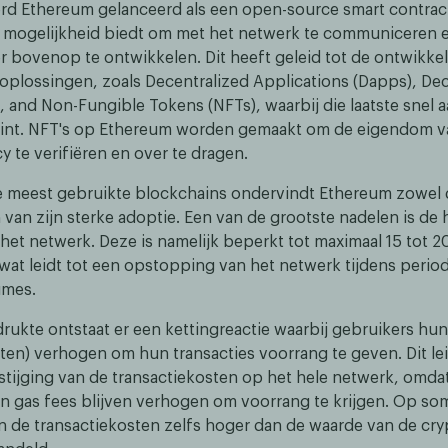
werd Ethereum gelanceerd als een open-source smart contrac
 mogelijkheid biedt om met het netwerk te communiceren 
r bovenop te ontwikkelen. Dit heeft geleid tot de ontwikke
 oplossingen, zoals Decentralized Applications (Dapps), De
, and Non-Fungible Tokens (NFTs), waarbij die laatste snel 
wint. NFT's op Ethereum worden gemaakt om de eigendom v
 te verifiëren en over te dragen.
e meest gebruikte blockchains ondervindt Ethereum zowel
 van zijn sterke adoptie. Een van de grootste nadelen is de 
het netwerk. Deze is namelijk beperkt tot maximaal 15 tot 2
wat leidt tot een opstopping van het netwerk tijdens perio
umes.
drukte ontstaat er een kettingreactie waarbij gebruikers hun
ten) verhogen om hun transacties voorrang te geven. Dit lei
 stijging van de transactiekosten op het hele netwerk, omda
n gas fees blijven verhogen om voorrang te krijgen. Op s
 de transactiekosten zelfs hoger dan de waarde van de cr