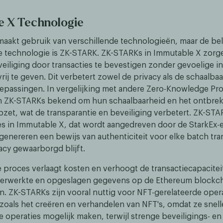
e X Technologie
aakt gebruik van verschillende technologieën, maar de bel
 technologie is ZK-STARK. ZK-STARKs in Immutable X zorge
veiliging door transacties te bevestigen zonder gevoelige i
vrij te geven. Dit verbetert zowel de privacy als de schaalbaa
epassingen. In vergelijking met andere Zero-Knowledge Pro
n ZK-STARKs bekend om hun schaalbaarheid en het ontbre
zet, wat de transparantie en beveiliging verbetert. ZK-ST
ies in Immutable X, dat wordt aangedreven door de StarkEx-
genereren een bewijs van authenticiteit voor elke batch tra
vacy gewaarborgd blijft.
ke proces verlaagt kosten en verhoogt de transactiecapacitei
verwerkte en opgeslagen gegevens op de Ethereum blockch
n. ZK-STARKs zijn vooral nuttig voor NFT-gerelateerde oper
zoals het creëren en verhandelen van NFT's, omdat ze snell
 operaties mogelijk maken, terwijl strenge beveiligings- en