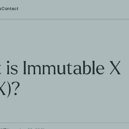
s
Contact
 is Immutable X
X)?