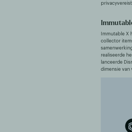
privacyvereis
Immutabl
Immutable X h
collector item
samenwerking
realiseerde h
lanceerde Dis
dimensie van