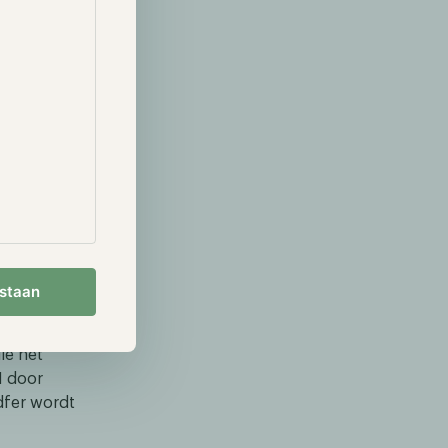
estaan
met het NFT-
ie het
M door
dfer wordt