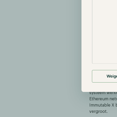
Weig
Bron: https:
Dankzij Immut
systeem werken
Ethereum netw
Immutable X b
vergroot.