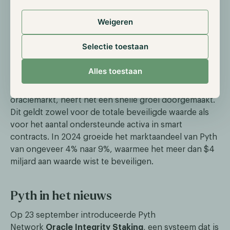
Weigeren
Op dit moment levert Pyth data aan meer dan 410
Selectie toestaan
applicaties via meer dan 500 datastromen verspreid
over 75+ blockchains—een indrukwekkende prestatie
Alles toestaan
voor een protocol dat pas in 2021 werd opgericht.
Ondanks dat Pyth een relatief nieuwe speler is op de
oraclemarkt, heeft het een snelle groei doorgemaakt.
Dit geldt zowel voor de totale beveiligde waarde als
voor het aantal ondersteunde activa in smart
contracts. In 2024 groeide het marktaandeel van Pyth
van ongeveer 4% naar 9%, waarmee het meer dan $4
miljard aan waarde wist te beveiligen.
Pyth in het nieuws
Op 23 september introduceerde Pyth
Network
Oracle Integrity Staking
, een systeem dat is