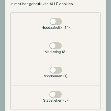
netwerk van waardevolle partners opgebouwd. Een
in met het gebruik van ALLE cookies.
belangrijk onderdeel hiervan zijn de dataleveranciers,
Selectie toestaan
die variëren van cryptobeurzen zoals Binance, tot
market makers zoals IMC, en kwantitatieve
Noodzakelijk (14)
handelshuizen zoals Jump Trading. Naast
dataleveranciers heeft Pyth ook een diverse groep
gebruikers. Onder deze afnemers bevinden zich
traditionele bedrijven zoals TradingView en Cboe
Global Markets, evenals een breed scala aan
Marketing (8)
cryptobedrijven in sectoren zoals AI, derivaten, lenen
en uitlenen, vermogensbeheer, DEX-aggregators, en
meer.
Voorkeuren (1)
Statistieken (5)