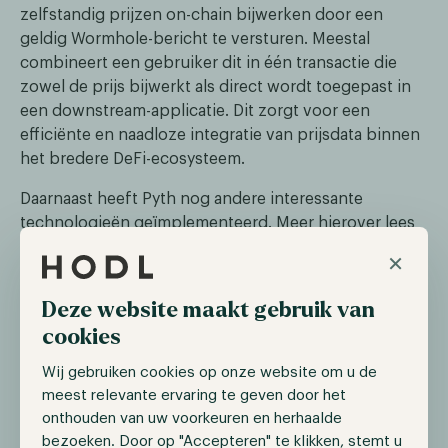
zelfstandig prijzen on-chain bijwerken door een
geldig Wormhole-bericht te versturen. Meestal
combineert een gebruiker dit in één transactie die
zowel de prijs bijwerkt als direct wordt toegepast in
een downstream-applicatie. Dit zorgt voor een
efficiënte en naadloze integratie van prijsdata binnen
het bredere DeFi-ecosysteem.
Daarnaast heeft Pyth nog andere interessante
technologieën geïmplementeerd. Meer hierover lees
je in ons gratis Pyth Network-rapport, dat toegankelijk
×
is via de link hieronder.
Deze website maakt gebruik van
Download het Pyth rapport
cookies
Wij gebruiken cookies op onze website om u de
Het ecosysteem van Pyth
meest relevante ervaring te geven door het
Oracles vormen een essentieel onderdeel van het
onthouden van uw voorkeuren en herhaalde
ecosysteem van crypto en Pyth heeft een uitgebreid
bezoeken. Door op "Accepteren" te klikken, stemt u