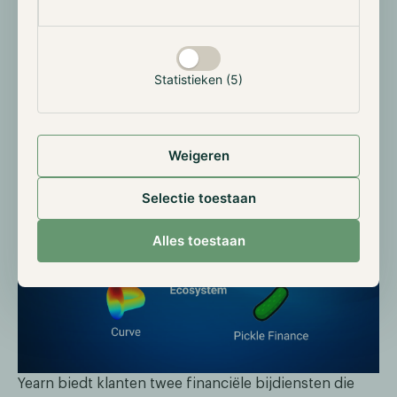
samenwerkingsverbanden vallen protocollen zoals
PowerPool, die vermogensbeheer strategieën leveren
en Cover Protocol, dat functioneert als een peer-to-
peer verzekeringsmarkt.
Statistieken (5)
Weigeren
Selectie toestaan
Alles toestaan
Yearn biedt klanten twee financiële bijdiensten die