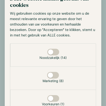
inkomsten van $5M.
cookies
Wij gebruiken cookies op onze website om u de
meest relevante ervaring te geven door het
onthouden van uw voorkeuren en herhaalde
bezoeken. Door op "Accepteren" te klikken, stemt u
in met het gebruik van ALLE cookies.
Selectie toestaan
Noodzakelijk (14)
Yearn Finance Ecosysteem
Marketing (8)
Yearn Finance is in een korte periode uitgegroeid tot
één van de grootste rendement optimalisators binnen
DeFi. Gedurende deze tijd heeft het protocol
meerdere samenwerkingen opgezet. Onder deze
Voorkeuren (1)