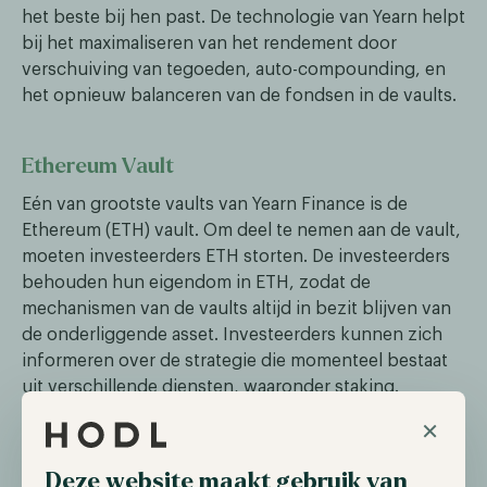
het beste bij hen past. De technologie van Yearn helpt
bij het maximaliseren van het rendement door
verschuiving van tegoeden, auto-compounding, en
het opnieuw balanceren van de fondsen in de vaults.
Ethereum Vault
Eén van grootste vaults van Yearn Finance is de
Ethereum (ETH) vault. Om deel te nemen aan de vault,
moeten investeerders ETH storten. De investeerders
behouden hun eigendom in ETH, zodat de
mechanismen van de vaults altijd in bezit blijven van
de onderliggende asset. Investeerders kunnen zich
informeren over de strategie die momenteel bestaat
uit verschillende diensten, waaronder staking.
Momenteel heeft het ongeveer $400M aan ETH in
×
zijn bezit. De huidige strategie heeft in minder dan
een jaar geresulteerd in een APY van 1,49%; totale
Deze website maakt gebruik van