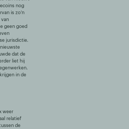
lecoins nog
rvan is zo’n
 van
fte geen goed
oeven
 jurisdictie.
 nieuwste
uwde dat de
der liet hij
 tegenwerken.
rijgen in de
x weer
al relatief
 tussen de