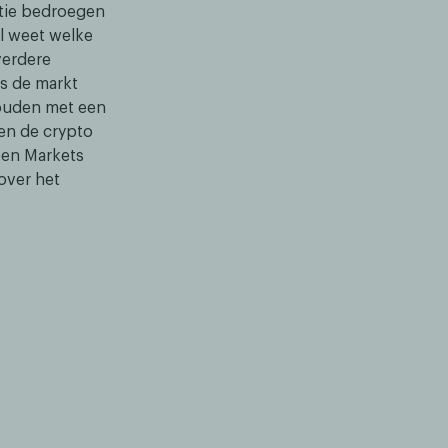
atie bedroegen
al weet welke
verdere
ls de markt
houden met een
en de crypto
pen Markets
over het