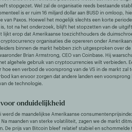
eeft stopgezet. Wel zal de organisatie reeds bestaande stab
menteel is er ruim 16 miljard dollar aan BUSD in omloop, hie
e van Paxos. Hoewel het mogelijk slechts een korte periode
s, tot na het onderzoek, blijft het stopzetten van de uitgi
t lijkt erop dat Amerikaanse toezichthouders de duimschr
j cryptocurrency organisaties die opereren onder Amerikaanse
 leiders binnen de markt hebben zich uitgesproken over de
waaronder Brian Armstrong, CEO van Coinbase. Hij waarsch
et algehele gebruik van cryptocurrencies wilt verbieden. Eer
ver hoe een verbod de voorsprong van de VS in de markt zal
rbod kan ervoor zorgen dat andere landen een voorsprong k
van de technologie.
 voor onduidelijkheid
i werd de maandelijkse Amerikaanse consumentenprijsinde
Na maanden van sterke volatiliteit, zagen we de markt ditma
n. De prijs van Bitcoin bleef relatief stabiel en schommelde