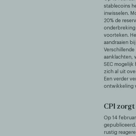
stablecoins h
inwisselen. Mo
20% de reserv
onderbreking i
voorteken. He
aandraaien bi
Verschillende
aanklachten, 
SEC mogelijk h
zich al uit o
Een verder ve
ontwikkeling 
CPI zorgt
Op 14 februar
gepubliceerd. 
rustig reagere