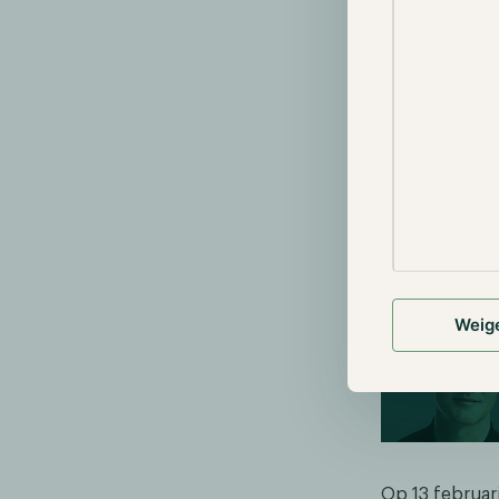
van het aanbo
Kraken en de 
miljoen dolla
stopzetting v
aangezien de 
lucht vallen, 
Naast de aank
de organisati
twee na groot
worden bescho
effecten.
Weig
Op 13 februari