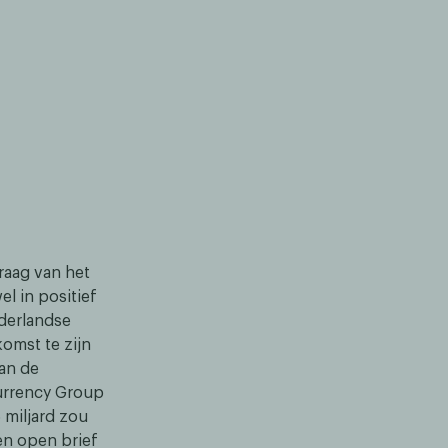
raag van het
el in positief
ederlandse
komst te zijn
van de
Currency Group
 miljard zou
en open brief