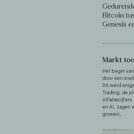
Gedurende
Bitcoin tu
Genesis en
Markt too
Het begin van
door een snell
Dit werd enig
Trading, de p
inflatiecijfer
en AI, zagen 
groeien.