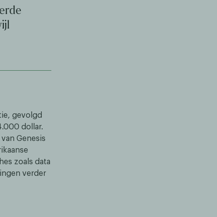
eerde
jl
ie, gevolgd
4.000 dollar.
t van Genesis
rikaanse
ches zoals data
singen verder