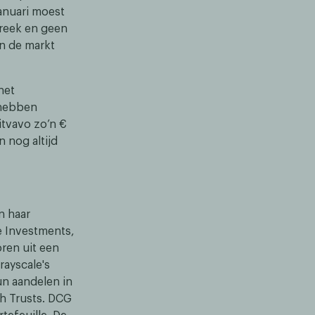
januari moest
treek en geen
n de markt
het
 hebben
itvavo zo’n €
 nog altijd
n haar
e Investments,
ren uit een
rayscale's
un aandelen in
sh Trusts. DCG