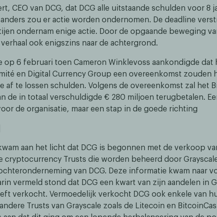
bert, CEO van DCG, dat DCG alle uitstaande schulden voor 8 
 anders zou er actie worden ondernomen. De deadline vers
tijen ondernam enige actie. Door de opgaande beweging va
verhaal ook enigszins naar de achtergrond.
e op 6 februari toen Cameron Winklevoss aankondigde dat 
mité en Digital Currency Group een overeenkomst zouden
de af te lossen schulden. Volgens de overeenkomst zal het B
n de in totaal verschuldigde € 280 miljoen terugbetalen. Een
voor de organisatie, maar een stap in de goede richting
]
 kwam aan het licht dat DCG is begonnen met de verkoop va
e cryptocurrency Trusts die worden beheerd door Grayscal
ochteronderneming van DCG. Deze informatie kwam naar vo
arin vermeld stond dat DCG een kwart van zijn aandelen in G
eeft verkocht. Vermoedelijk verkocht DCG ook enkele van h
 andere Trusts van Grayscale zoals de Litecoin en BitcoinCa