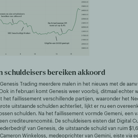
n schuldeisers bereiken akkoord
s Genesis Trading meerdere malen in het nieuws met de aanv
 Ook in februari komt Genesis weer voorbij, ditmaal echter w
t het faillissement verschillende partijen, waaronder het N
rote uitstaande schulden achterliet, lijkt er nu een overeen
 lossen schulden. Na het faillissement vormde Gemeni, een 
 een crediteurencomité. De schuldeisers eisten dat Digital 
ederbedrijf van Genesis, de uitstaande schuld van ruim $1,6
 Cameron Winkeloss, medeoprichter van Gemini, eiste via e