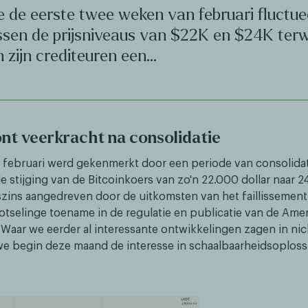
 de eerste twee weken van februari fluctu
ssen de prijsniveaus van $22K en $24K terwi
 zijn crediteuren een…
nt veerkracht na consolidatie
 februari werd gekenmerkt door een periode van consolidat
e stijging van de Bitcoinkoers van zo'n 22.000 dollar naar 2
szins aangedreven door de uitkomsten van het faillissemen
lotselinge toename in de regulatie en publicatie van de Ame
s. Waar we eerder al interessante ontwikkelingen zagen in ni
we begin deze maand de interesse in schaalbaarheidsoplos