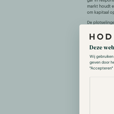
gaf in respon
markt houdt e
om kapitaal op
De plotseling
samenloop voo
In januari ko
meer zouden w
Deze web
organisatie. 
motieven van 
Wij gebruiken
conglomeraat 
geven door h
cryptocurrency
"Accepteren" 
een stap in d
het geheel.
Selectie toes
Amerikaan
Op 9 februari
cryptocurrenc