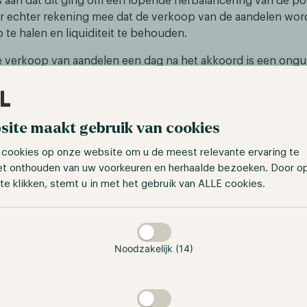
s aan dat dit ging om een lopende herbalancering van de por
r echter rekening mee dat de verkoop van de aandelen wor
 te halen en liquiditeit te behouden.
e verkoop van aandelen een dag na het akkoord is een ongu
r DCG, dit kan namelijk impliceren dat DCG nog in zwaar w
ndigde het ook al aan dat er vanaf dat moment geen kwartaa
orden uitgekeerd ter bevordering van de financiële gezo
site maakt gebruik van cookies
In de aankomende periode zal er langzaam meer duidelijk wo
de organisatie. DCG blijft nog steeds het grootste Venture C
 cookies op onze website om u de meest relevante ervaring te
binnen de cryptocurrency sector. De organisatie heeft nog 
et onthouden van uw voorkeuren en herhaalde bezoeken. Door o
 gerelateerde bedrijven in haar portfolio. Desalniettemin i
te klikken, stemt u in met het gebruik van ALLE cookies.
e goede richting voor de betrokken partijen én de cryptocur
taan
Noodzakelijk (14)
se toezichthouders richten zich op cryp
 kondigde de Securities and Exchange Committee (SEC) aan 
y exchange Kraken hebben aangeklaagd wegens "het niet r