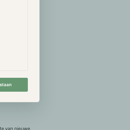
product".
e van 30
-diensten. De
 klanten,
wam uit de
n aanbiedt.
s aanklagen,
USD), de op
ffecten kunnen
treerde
estaan
ifte van nieuwe