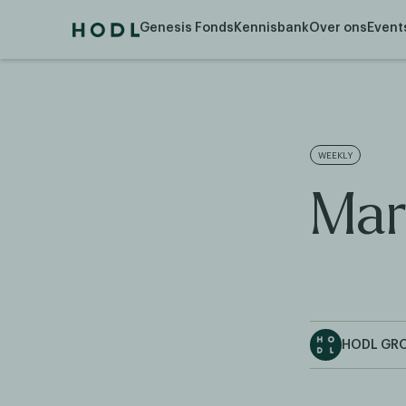
Genesis Fonds
Kennisbank
Over ons
Event
WEEKLY
Mar
HODL GR