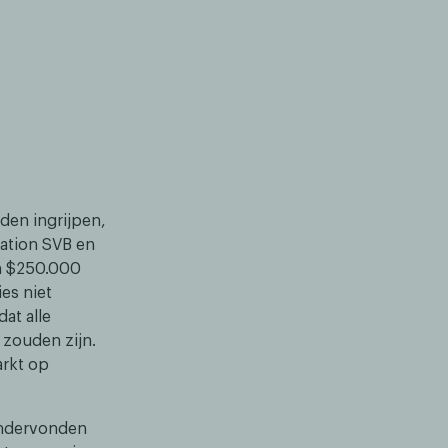
den ingrijpen,
vation SVB en
an $250.000
es niet
at alle
 zouden zijn.
arkt op
ondervonden