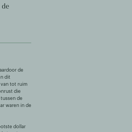
 de
aardoor de
n dit
 van tot ruim
onrust die
 tussen de
ar waren in de
otste dollar