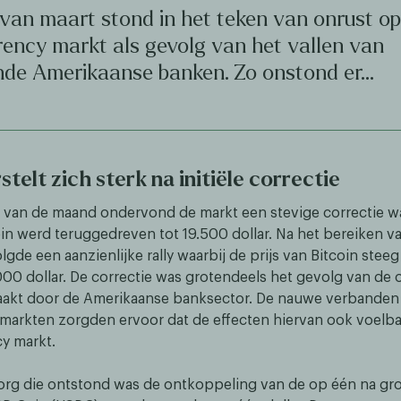
 van maart stond in het teken van onrust op
rency markt als gevolg van het vallen van
ende Amerikaanse banken. Zo onstond er…
telt zich sterk na initiële correctie
 van de maand ondervond de markt een stevige correctie w
oin werd teruggedreven tot 19.500 dollar. Na het bereiken va
gde een aanzienlijke rally waarbij de prijs van Bitcoin steeg
00 dollar. De correctie was grotendeels het gevolg van de 
aakt door de Amerikaanse banksector. De nauwe verbanden
 markten zorgden ervoor dat de effecten hiervan ook voelba
y markt.
org die ontstond was de ontkoppeling van de op één na gro