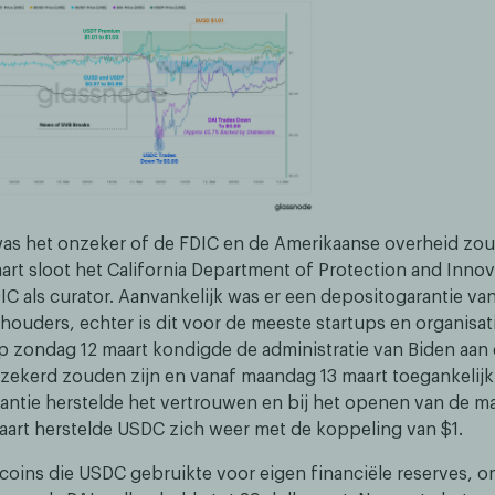
was het onzeker of de FDIC en de Amerikaanse overheid zou
art sloot het California Department of Protection and Inno
DIC als curator. Aanvankelijk was er een depositogarantie v
houders, echter is dit voor de meeste startups en organisati
p zondag 12 maart kondigde de administratie van Biden aan d
rzekerd zouden zijn en vanaf maandag 13 maart toegankelijk
antie herstelde het vertrouwen en bij het openen van de m
art herstelde USDC zich weer met de koppeling van $1.
coins die USDC gebruikte voor eigen financiële reserves, 