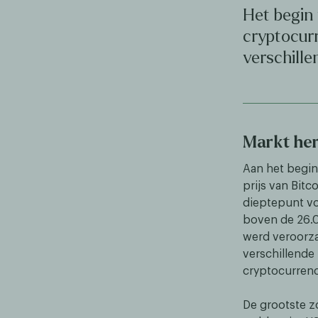
Het begin
cryptocur
verschill
Markt hers
Aan het begin
prijs van Bitc
dieptepunt vol
boven de 26.0
werd veroorz
verschillende
cryptocurrenc
De grootste z