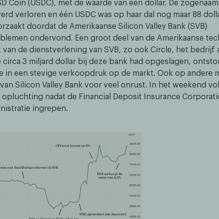
SD Coin (USDC), met de waarde van één dollar. De zogenaam
werd verloren en één USDC was op haar dal nog maar 88 doll
orzaakt doordat de Amerikaanse Silicon Valley Bank (SVB)
roblemen ondervond. Een groot deel van de Amerikaanse tec
 van de dienstverlening van SVB, zo ook Circle, het bedrijf
 circa 3 miljard dollar bij deze bank had opgeslagen, ontst
de in een stevige verkoopdruk op de markt. Ook op andere 
 van Silicon Valley Bank voor veel onrust. In het weekend vo
de opluchting nadat de Financial Deposit Insurance Corporati
nistratie ingrepen.