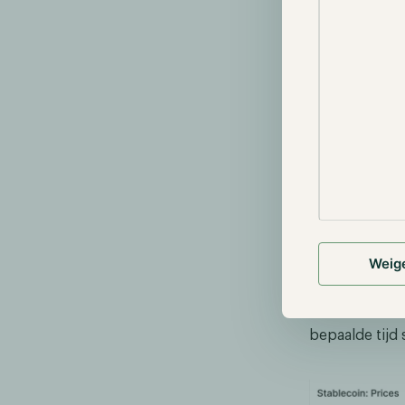
normaliter een
Om ervoor te z
reserves ove
gestort bij fi
andere Amerik
van SVB waar 
de volledige 
Het initiële 
buiten. Dit z
kan plaatsvin
te herstellen
Weig
de stablecoin
(BTC), Ethere
instroom van 
bepaalde tijd 