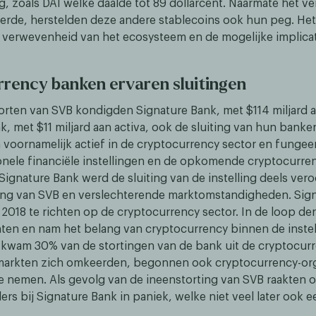
, zoals DAI welke daalde tot 89 dollarcent. Naarmate het v
rde, herstelden deze andere stablecoins ook hun peg. Het i
 verwevenheid van het ecosysteem en de mogelijke implicat
rency banken ervaren sluitingen
torten van SVB kondigden Signature Bank, met $114 miljard a
k, met $11 miljard aan activa, ook de sluiting van hun banke
voornamelijk actief in de cryptocurrency sector en fungee
ionele financiële instellingen en de opkomende cryptocurren
Signature Bank werd de sluiting van de instelling deels ver
ing van SVB en verslechterende marktomstandigheden. Sig
2018 te richten op de cryptocurrency sector. In de loop der
nten en nam het belang van cryptocurrency binnen de instell
 kwam 30% van de stortingen van de bank uit de cryptocurr
markten zich omkeerden, begonnen ook cryptocurrency-org
e nemen. Als gevolg van de ineenstorting van SVB raakten 
rs bij Signature Bank in paniek, welke niet veel later ook 