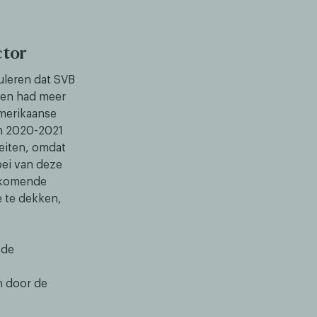
ctor
uleren dat SVB
 en had meer
Amerikaanse
an 2020-2021
teiten, omdat
ei van deze
inkomende
 te dekken,
 de
 door de