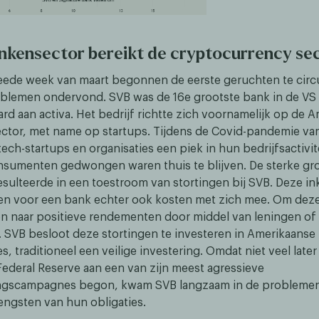
nkensector bereikt de cryptocurrency se
eede week van maart begonnen de eerste geruchten te circ
roblemen ondervond. SVB was de 16e grootste bank in de VS
rd aan activa. Het bedrijf richtte zich voornamelijk op de 
ctor, met name op startups. Tijdens de Covid-pandemie v
ech-startups en organisaties een piek in hun bedrijfsactivi
sumenten gedwongen waren thuis te blijven. De sterke gro
resulteerde in een toestroom van stortingen bij SVB. Deze 
n voor een bank echter ook kosten met zich mee. Om deze
 naar positieve rendementen door middel van leningen of
. SVB besloot deze stortingen te investeren in Amerikaanse
es, traditioneel een veilige investering. Omdat niet veel later
ederal Reserve aan een van zijn meest agressieve
ngscampagnes begon, kwam SVB langzaam in de problemen
ngsten van hun obligaties.