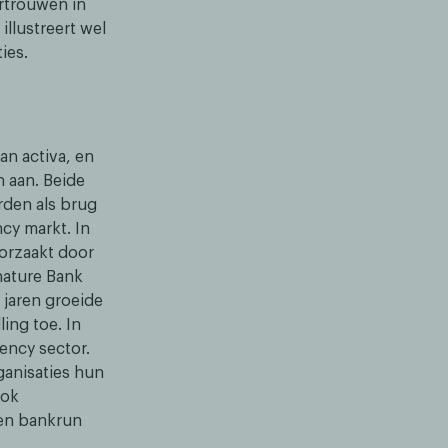
ertrouwen in
llustreert wel
ies.
an activa, en
n aan. Beide
rden als brug
cy markt. In
oorzaakt door
nature Bank
 jaren groeide
ing toe. In
ency sector.
anisaties hun
ook
een bankrun