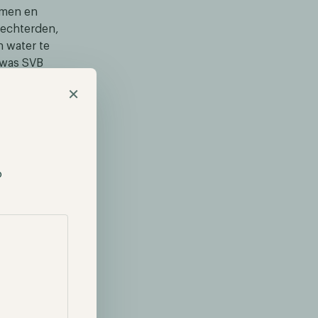
emen en
lechterden,
 water te
 was SVB
ontstond
×
deze
krun ontstond,
p
doordat de
 wordt
elangrijkste
 heeft