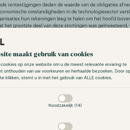
de rentestijgingen deden de waarde van de obligaties afn
economische omstandigheden in de technologiesector vers
nisaties hun rekeningen leeg te halen om het hoofd boven
 het grootste deel van deze stortingen was geïnvesteerd,
igaties met aanzienlijke verliezen te verkopen. Hierdoor 
e financiële gezondheid van de bank. Uiteindelijk zorgden 
r zoveel paniek onder de depositohouders dat er een ban
site maakt gebruik van cookies
jk leidde tot de ineenstorting van de bank.
 cookies op onze website om u de meest relevante ervaring te
et onthouden van uw voorkeuren en herhaalde bezoeken. Door o
te klikken, stemt u in met het gebruik van ALLE cookies.
taan
ing van SVB werd ook gevoeld op de cryptocurrency markt 
Noodzakelijk (14)
DC van zijn peg met de US-dollar begon af te wijken. USDC
 en uitgegeven door het Amerikaanse Circle. Een van haar b
beheersen en het onderhouden van de USDC-reserves. USDC