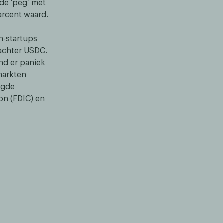
de ‘peg’ met
arcent waard.
h-startups
 achter USDC.
ond er paniek
markten
lgde
on (FDIC) en