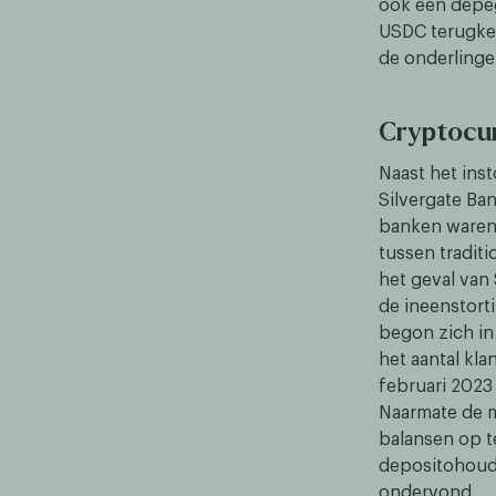
ook een depeg
USDC terugkee
de onderlinge
Cryptocur
Naast het ins
Silvergate Ban
banken waren 
tussen tradit
het geval van 
de ineenstort
begon zich in 
het aantal kla
februari 2023
Naarmate de 
balansen op t
depositohoude
ondervond.