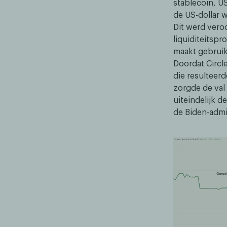
stablecoin, U
de US-dollar 
Dit werd vero
liquiditeitsp
maakt gebruik
Doordat Circle
die resulteer
zorgde de val
uiteindelijk 
de Biden-admi