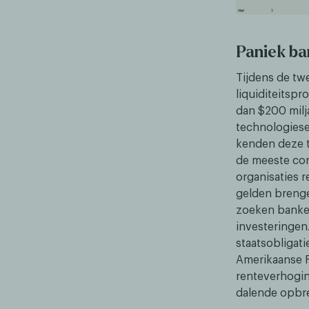
Paniek ba
Tijdens de tw
liquiditeitsp
dan $200 milja
technologiese
kenden deze t
de meeste con
organisaties 
gelden brenge
zoeken banken
investeringen
staatsobligati
Amerikaanse F
renteverhogi
dalende opbre