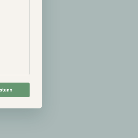
dat de
eten worden
et als veel
nstverlening
ijna 10% van
10 maart naar
uitwisseling
jpen om de peg
e daling van
estaan
voor Bitcoin
e grote
oor een