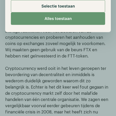
benadrukken dat de Hodl fondsen een 'long only'-
Selectie toestaan
strategie hebben, geen enkele vorm van
hefboomwerking kennen, geen derivaten gebruiken
Alles toestaan
en hun posities nooit gebruiken om als onderpand te
dienen. De Hodl fondsen maken gebruik van cold-
storage faciliteiten voor het bewaren van de
cryptocurrencies en proberen het aanhouden van
coins op exchanges zoveel mogelijk te voorkomen.
Wij maakten geen gebruik van de beurs FTX en
hebben niet geïnvesteerd in de FTT-token.
Cryptocurrency werd ooit in het leven geroepen ter
bevordering van decentraliteit en inmiddels is
wederom duidelijk geworden waarom dit zo
belangrijk is. Echter is het dit keer wel fout gegaan in
de cryptocurrency markt zelf door het malafide
handelen van één centrale organisatie. We zagen een
vergelijkbaar voorval eerder gebeuren tijdens de
financiële crisis in 2008, maar het heeft zich nu