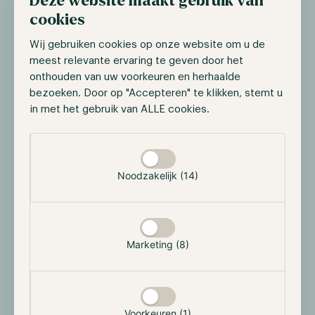
Deze website maakt gebruik van
cookies
Google en BNY Mellon aan boord
Wij gebruiken cookies op onze website om u de
De internet service provider Google kondigde
meest relevante ervaring te geven door het
gedurende de eerste twee weken van oktober aan dat
onthouden van uw voorkeuren en herhaalde
zij crypto-betalingen zullen accepteren voor cloud
bezoeken. Door op "Accepteren" te klikken, stemt u
services. Google maakt dit mogelijk door de integratie
in met het gebruik van ALLE cookies.
van Coinbase's bewaarservice genaamd Coinbase
Selectie toestaan
Prime. Google zal begin volgend jaar beginnen met
het accepteren van de crypto-betalingen. In eerste
Noodzakelijk (14)
instantie zullen deze betalingen alleen toegankelijk
zijn voor een select aantal bedrijven die betrokken
zijn in de sector.
Marketing (8)
Naast Google heeft BNY Mellon, Amerika's oudste
Voorkeuren (1)