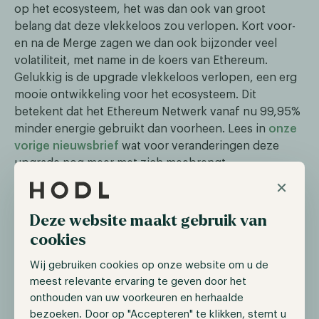
op het ecosysteem, het was dan ook van groot
belang dat deze vlekkeloos zou verlopen. Kort voor-
en na de Merge zagen we dan ook bijzonder veel
volatiliteit, met name in de koers van Ethereum.
Gelukkig is de upgrade vlekkeloos verlopen, een erg
mooie ontwikkeling voor het ecosysteem. Dit
betekent dat het Ethereum Netwerk vanaf nu 99,95%
minder energie gebruikt dan voorheen. Lees in
onze
vorige nieuwsbrief
wat voor veranderingen deze
upgrade nog meer met zich meebrengt.
×
BlackRock gaat in zee met crypto
Deze website maakt gebruik van
exchange Kraken
cookies
Vorige maand was investeringsgigant BlackRock
Wij gebruiken cookies op onze website om u de
veelvuldig in het nieuws met haar toetreding tot de
meest relevante ervaring te geven door het
cryptocurrency markt. Zo kondigde BlackRock in
onthouden van uw voorkeuren en herhaalde
augustus aan dat zij een samenwerkingsverband zijn
bezoeken. Door op "Accepteren" te klikken, stemt u