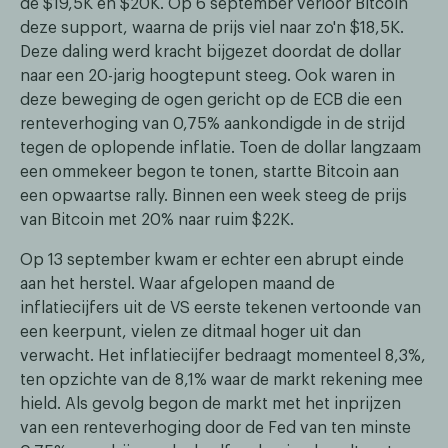
de $19,5K en $20K. Op 6 september verloor Bitcoin
deze support, waarna de prijs viel naar zo'n $18,5K.
Deze daling werd kracht bijgezet doordat de dollar
naar een 20-jarig hoogtepunt steeg. Ook waren in
deze beweging de ogen gericht op de ECB die een
renteverhoging van 0,75% aankondigde in de strijd
tegen de oplopende inflatie. Toen de dollar langzaam
een ommekeer begon te tonen, startte Bitcoin aan
een opwaartse rally. Binnen een week steeg de prijs
van Bitcoin met 20% naar ruim $22K.
Op 13 september kwam er echter een abrupt einde
aan het herstel. Waar afgelopen maand de
inflatiecijfers uit de VS eerste tekenen vertoonde van
een keerpunt, vielen ze ditmaal hoger uit dan
verwacht. Het inflatiecijfer bedraagt momenteel 8,3%,
ten opzichte van de 8,1% waar de markt rekening mee
hield. Als gevolg begon de markt met het inprijzen
van een renteverhoging door de Fed van ten minste