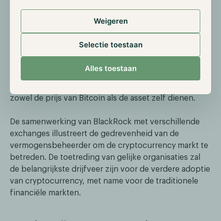
verschillende handelskosten kan de prijs hierdoor
sterk variëren. De vermogensbeheerder is daarom een
Weigeren
samenwerking aangegaan met CF Benchmarks, een
onderdeel van Payward Inc, beter bekend als
Selectie toestaan
cryptocurrency exchange Kraken. CF Benchmarks is
een aanbieder van cryptocurrency indexen, welke het
Alles toestaan
probleem van sterk fluctuerende prijzen probeert
tegen te gaan. CF Benchmarks zal als leverancier van
zowel de prijs van Bitcoin als de asset zelf dienen.
De samenwerking van BlackRock met verschillende
exchanges illustreert de gedrevenheid van de
vermogensbeheerder om de cryptocurrency markt te
betreden. De toetreding van gelijke organisaties zal
de belangrijkste drijfveer zijn voor de verdere adoptie
van cryptocurrency, met name voor de traditionele
financiële markten.