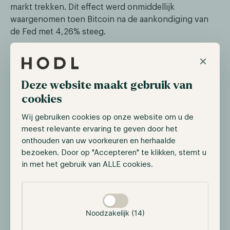
markt trekken. Dit effect werd onmiddellijk
waargenomen toen Bitcoin na de aankondiging van
de Fed met 4,26% steeg.
×
Nieuwe euro-stablecoins betreden de
markt
Deze website maakt gebruik van
cookies
Op 6 december lanceerde Société Générale, de op
twee na grootste bank van Frankrijk, haar eerste euro-
Wij gebruiken cookies op onze website om u de
stablecoin EUR CoinVertible op de Luxemburgse
meest relevante ervaring te geven door het
beurs Bitstamp. De Franse bank maakt grote stappen
onthouden van uw voorkeuren en herhaalde
in de sector, aangezien het bedrijf in december ook
bezoeken. Door op "Accepteren" te klikken, stemt u
de eerste digitale groene obligatie op Ethereum
in met het gebruik van ALLE cookies.
uitgaf. Bovendien gebruikte de
Selectie toestaan
investeringsmaatschappij die de obligatie verwierf,
Axa Investment Managers, de nieuwe op de euro
gebaseerde stablecoin. Dit was dan ook direct de
Noodzakelijk (14)
eerste institutionele transactie.