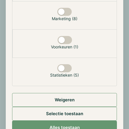
Op 13 december kondigde vermogensbeheerder DWS
Group de oprichting van een nieuw bedrijf aan,
Marketing (8)
genaamd AllUnity. Het gaat hierbij om een
samenwerking met Flowtraders, een Nederlandse
market maker, en Galaxy Digital, een
investeringsmaatschappij voor cryptocurrencies. Het
Voorkeuren (1)
gezamenlijke doel is het uitbrengen van een euro-
stablecoin. In de komende maanden zal AllUnity het
proces starten om een E-money-licentie aan te vragen
bij BaFin, de financiële toezichthouder van Duitsland.
Statistieken (5)
Volgens de betrokken partijen is het doel om de
stablecoin binnen 12-18 maanden te lanceren.
Weigeren
Selectie toestaan
Alles toestaan