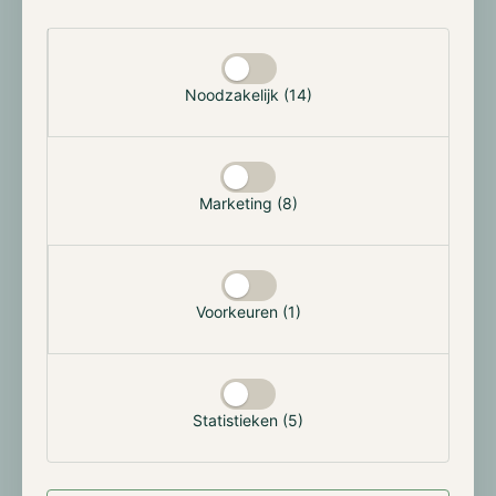
meer zal verwachten.
Selectie toestaan
BackRock dient aanvraag voor
Noodzakelijk (14)
Bitcoin spot ETF opnieuw in
Op de laatste dag van juni publiceerde de SEC een
verklaring waarin het de huidige aanvragen voor een
Bitcoin spot ETF van verschillende
Marketing (8)
vermogensbeheerders, waaronder BlackRock,
ontoereikend achtte. BlackRock ondernam actie en
diende een herziene aanvraag in, waarin de
problemen werden aangepakt. Opvallend was dat in
Voorkeuren (1)
deze aanvraag stond dat Coinbase niet alleen als
‘custodian’ maar ook als ‘surveillance-sharing partner’
zou fungeren.
Statistieken (5)
Niet veel later is Coinbase soortgelijke
overeenkomsten aangegaan met alle andere lopende
ETF-aanvragen, namelijk: Wise Origin, WisdomTree,