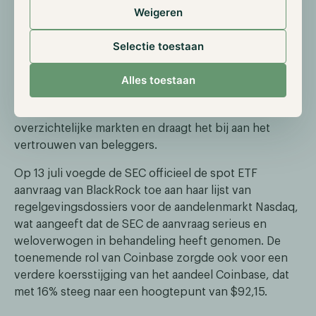
VanEck, Invesco Galaxy en ARK 21Shares. Dit toezicht
Weigeren
is een cruciaal onderdeel van ETF-aanvragen omdat
het de markt inzichtelijker maakt voor
Selectie toestaan
toezichthouders en een bijdrage levert aan de
naleving van wet- en regelgeving. Zo helpt het onder
Alles toestaan
andere bij het opsporen van mogelijke
marktmanipulatie, het bevorderen van eerlijke en
overzichtelijke markten en draagt het bij aan het
vertrouwen van beleggers.
Op 13 juli voegde de SEC officieel de spot ETF
aanvraag van BlackRock toe aan haar lijst van
regelgevingsdossiers voor de aandelenmarkt Nasdaq,
wat aangeeft dat de SEC de aanvraag serieus en
weloverwogen in behandeling heeft genomen. De
toenemende rol van Coinbase zorgde ook voor een
verdere koersstijging van het aandeel Coinbase, dat
met 16% steeg naar een hoogtepunt van $92,15.