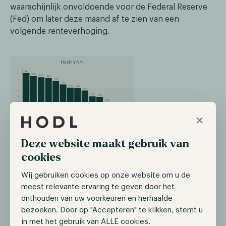
waarschijnlijk onvoldoende voor de Federal Reserve
(Fed) om later deze maand af te zien van een
volgende renteverhoging.
×
Bron: forexfactory.com
Op 26 juli komen de Fed en het Federal Open Market
Deze website maakt gebruik van
Committee bijeen om de rente te bespreken. Op het
cookies
moment van schrijven verwacht 96,1% van de
Wij gebruiken cookies op onze website om u de
marktdeelnemers dat de Fed de rente zal verhogen
meest relevante ervaring te geven door het
naar 5,50%, iets boven hun voorspelde
onthouden van uw voorkeuren en herhaalde
eindpercentage. Op dit moment is de algemene
bezoeken. Door op "Accepteren" te klikken, stemt u
verwachting dat de Fed de rentestand dit jaar niet
in met het gebruik van ALLE cookies.