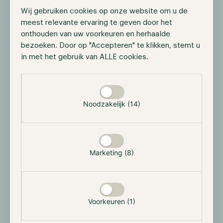
worden om juridische stappen te ondernemen, kan
Wij gebruiken cookies op onze website om u de
dit een gelegenheid zijn om aan te tonen dat
meest relevante ervaring te geven door het
cryptocurrencies geen effecten zijn en dat er
onthouden van uw voorkeuren en herhaalde
behoefte is aan nieuwe regelgeving.
bezoeken. Door op "Accepteren" te klikken, stemt u
in met het gebruik van ALLE cookies.
Het proces van aanklachten indien en het bepalen
van een rechtbank datum kan echter enkele maanden
Selectie toestaan
of zelfs jaren duren. Hoewel de kans op vertraging
van de huidige aanpak van de SEC relatief klein lijkt,
Noodzakelijk (14)
verwachten we toch dat Amerikaanse organisaties
zullen overwegen om zich te vestigen in alternatieve
rechtsgebieden. De Europese Unie biedt
aantrekkelijke kansen met de introductie van de
Marketing (8)
Verordening Markten in Crypto-activa (MiCA), die
bedoeld is om regelgevende duidelijkheid te bieden.
Ook de kansen in Azië groeien gestaag. Terwijl de
Verenigde Staten cryptocurrency-organisaties onder
Voorkeuren (1)
druk zetten, hebben ze juist een ontmoedigend
effect op hen. Om die reden verwachten we dat deze