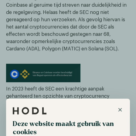
Coinbase al geruime tijd streven naar duidelijkheid in
de regelgeving. Helaas heeft de SEC nog niet
gereageerd op hun verzoeken. Als gevolg hiervan is
het aantal cryptocurrencies dat door de SEC als
effecten wordt beschouwd gestegen naar 68,
waaronder opmerkelijke cryptocurrencies zoals
Cardano (ADA), Polygon (MATIC) en Solana (SOL).
In 2023 heeft de SEC een krachtige aanpak
gehanteerd ten opzichte van cryptocurrency
organisaties. Echter is er geen duidelijkheid verschaft
×
met betrekking tot regelgeving. Hoewel deze
aanklachten negatieve gevoelens hebben
Deze website maakt gebruik van
opgeroepen bij investeerders, bieden ze ook
cookies
mogelijkheden. Als de SEC en exchanges gedwongen