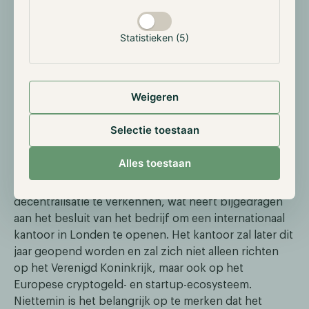
bedrijven in de toekomst zullen vertrekken en hun
activiteiten zullen verplaatsen naar andere
Statistieken (5)
rechtsgebieden die meer duidelijkheid bieden op het
gebied van regelgeving.
Er zijn steeds meer aanwijzingen voor een
Weigeren
verschuiving in de durfkapitaal sector nu Andreessen
Horowitz (a16z), een belangrijke speler in deze
Selectie toestaan
branche, heeft besloten om zijn eerste internationale
kantoor in Londen te openen. De Britse regering
Alles toestaan
heeft door het omarmen van een passende
regelgeving ondernemers aangemoedigd om
decentralisatie te verkennen, wat heeft bijgedragen
aan het besluit van het bedrijf om een internationaal
kantoor in Londen te openen. Het kantoor zal later dit
jaar geopend worden en zal zich niet alleen richten
op het Verenigd Koninkrijk, maar ook op het
Europese cryptogeld- en startup-ecosysteem.
Niettemin is het belangrijk op te merken dat het