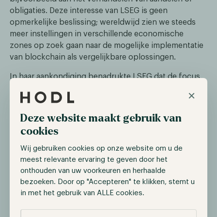
obligaties. Deze interesse van LSEG is geen
opmerkelijke beslissing; wereldwijd zien we steeds
meer instellingen in verschillende economische
zones op zoek gaan naar de mogelijke implementatie
van blockchain als vergelijkbare oplossingen.
In haar aankondiging benadrukte LSEG dat de focus
niet gericht is op het opzetten van een infrastructuur
×
voor cryptocurrencies. In plaats daarvan wordt
onderzocht hoe ze blockchaintechnologie kan
Deze website maakt gebruik van
gebruiken om de effectiviteit van transacties met
cookies
traditionele activa, waaronder kopen, verkopen en
aanhouden, te verhogen.
Wij gebruiken cookies op onze website om u de
meest relevante ervaring te geven door het
onthouden van uw voorkeuren en herhaalde
JPMorgan werkt aan nieuwe digitale
bezoeken. Door op "Accepteren" te klikken, stemt u
token
in met het gebruik van ALLE cookies.
Op 7 september publiceerde Bloomberg een artikel
Selectie toestaan