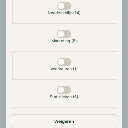
waaruit bleek dat de prominente investeringsbank
JPMorgan werkt aan een nieuwe, op blockchain
Noodzakelijk (14)
gebaseerde, digitale stortingstoken. De instelling
heeft de onderliggende infrastructuur gebouwd
waarop deze token zal opereren, met als doel de
betalingen en afwikkelingen te versnellen. De
Marketing (8)
stortingstoken zal de stortingen van klanten
vertegenwoordigen en worden gebruikt voor
afwikkelingen tussen andere financiële instellingen.
Daarnaast zal deze worden toegepast in de handel
Voorkeuren (1)
van getokeniseerde effecten, niet van retail-
transacties. JPMorgan heeft deze stortingstoken nog
niet gecreëerd, aangezien dit proces eerst nog de
goedkeuring vereist van Amerikaanse regulerende
Statistieken (5)
instanties.
Weigeren