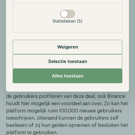
[embed id=8]
Statistieken (5)
Momenteel is alleen het gewonnen bod nog officieel.
De faillissementsrechtbank moet het verzoek van
Voyager nog goedkeuren, dit staat gepland op 5
januari a.s. Als de rechtbank het verzoek goedkeurt,
Weigeren
dan zal de deal worden afgerond op 18 april 2023. Als
teken van goed vertrouwen en om betrokkenheid bij
Selectie toestaan
de deal te tonen, heeft Binance reeds een storting
van $10 miljoen gedaan. Wanneer de deal is afgerond,
Alles toestaan
zullen gebruikers van Voyager toegang krijgen tot
hun fondsen via het Binance US platform. Niet alleen
de gebruikers profiteren van deze deal, ook Binance
houdt hier mogelijk een voordeel aan over. Zo kan het
platform mogelijk ruim 100.000 nieuwe gebruikers
toeschrijven. Uiteraard kunnen de gebruikers zelf
beslissen of zij hun gelden opnemen of besluiten het
platform te gebruiken.