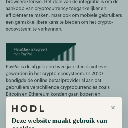
browserextensie. Het doel van de integratie is om de
aankoop van cryptocurrency toegankelijker en
efficiënter te maken, maar ook om mobiele gebruikers
een gemakkelijkere kans te bieden om het crypto-
ecosysteem te verkennen.
PayPal is de afgelopen twee jaar steeds actiever
geworden in het crypto-ecosysteem. In 2020
kondigde de online betaalprovider al aan dat
gebruikers verschillende cryptocurrencies zoals
Bitcoin en Ethereum konden gaan kopen en
verkopen. Dankzij deze nieuwe integratie is het voor
×
gebruikers ook mogelijk om hun digitale activa op te
nemen en toe te voegen aan een persoonlijke wallet.
Deze website maakt gebruik van
Door de vele partners van PayPal biedt dit andere