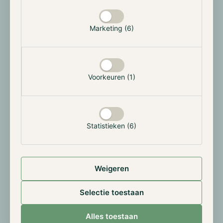
AI. Vanwege de enorme mogelijkheden, schreven wij
eerder in 2021 al een uitgebreid artikel en rapport
Marketing (6)
over OCEAN. Door onze tijdige interesse in deze
sector profiteerden ook de Hodl-fondsen van de
opwaartse beweging van onder andere OCEAN.
Ondanks de hype die momenteel heerst, voorzien wij
Voorkeuren (1)
ook op de lange termijn een interessante potentie
voor cryptocurrencies in deze niche.
Lees het rapport
Statistieken (6)
Hodl Nieuws
Weigeren
Op 25 januari kondigden we de fusie aan van het
Selectie toestaan
Nederlandse cryptocurrency investeringsfonds True
Asset Fund II (TAF) met de Hodl Group. Met de groei
Alles toestaan
van de markt zullen er meer uitdagingen ontstaan en