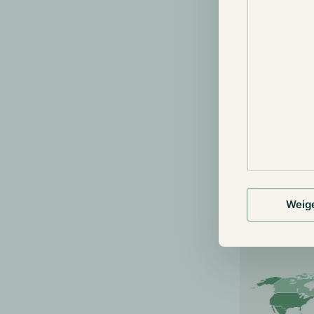
achter Worldc
digitale iden
(AI) te kunne
World ID bied
ontvangen doo
dat dit gerea
uitgevoerd op
dit moment be
25 WLD-tokens
was veel kriti
beweert de or
Weig
gegevens op v