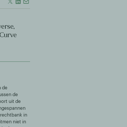
erse,
 Curve
n de
ussen de
ort uit de
aangespannen
rechtbank in
tmen niet in