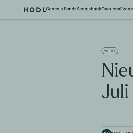
Genesis Fonds
Kennisbank
Over ons
Event
WEEKLY
Nie
Juli