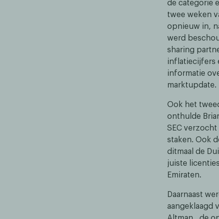
de categorie 
twee weken va
opnieuw in, n
werd beschouw
sharing partne
inflatiecijfer
informatie ove
marktupdate.
Ook het tweed
onthulde Bria
SEC verzocht t
staken. Ook d
ditmaal de Du
juiste licent
Emiraten.
Daarnaast wer
aangeklaagd v
Altman , de o