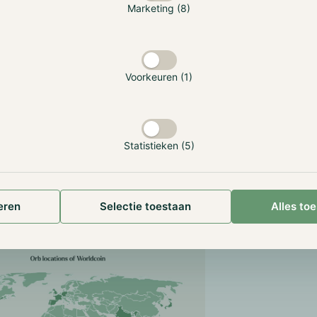
Marketing (8)
oin zit. Het hoofddoel van deze cryptocurrency is het bied
titeit, genaamd World ID, om echte mensen van kunstmatige i
n onderscheiden.
Voorkeuren (1)
t geverifieerde gebruikers de kans om de nieuwe cryptocur
r te bewijzen dat ze mens zijn. De ophef ontstond toen 
liseerd werd door het achterlaten van een irisscan. Deze sc
 specifieke locaties met behulp van een apparaat genaamd 
Statistieken (5)
schikbaar is in 20 landen. Na volledige verificatie ontvang
, die momenteel een totale waarde hebben van ongeveer 50
ek op de verificatie door middel van biometrische gegevens,
ganisatie geen persoonlijke informatie te verzamelen en de
eren
Selectie toestaan
Alles to
erzoek van de gebruiker te verwijderen.