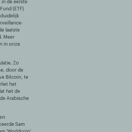
in de eerste
 Fund (ETF)
duidelijk
veillance-
de laatste
d. Meer
en in onze
latie. Zo
e, door de
e Bitcoin, te
liet het
at het de
gde Arabische
 en
anceerde Sam
am ‘Worldcoin’