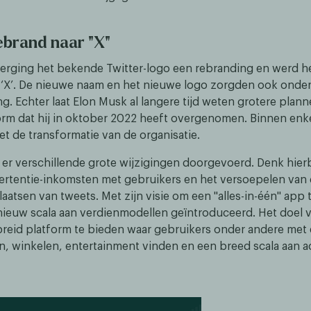
ebrand naar "X"
derging het bekende Twitter-logo een rebranding en werd 
r ‘X’. De nieuwe naam en het nieuwe logo zorgden ook onde
ng. Echter laat Elon Musk al langere tijd weten grotere pla
orm dat hij in oktober 2022 heeft overgenomen. Binnen enk
 met de transformatie van de organisatie.
 er verschillende grote wijzigingen doorgevoerd. Denk hierb
ertentie-inkomsten met gebruikers en het versoepelen van 
aatsen van tweets. Met zijn visie om een "alles-in-één" app 
nieuw scala aan verdienmodellen geïntroduceerd. Het doel v
reid platform te bieden waar gebruikers onder andere met
 winkelen, entertainment vinden en een breed scala aan ac