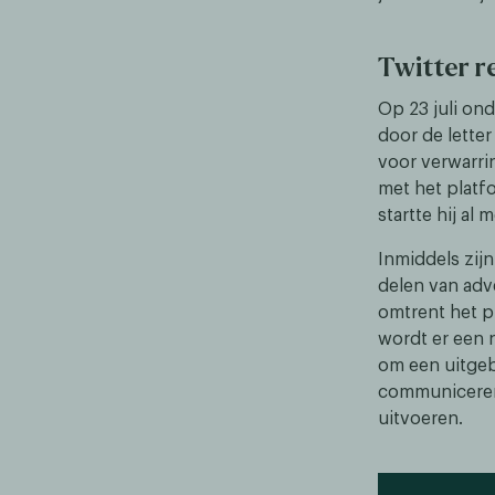
Twitter r
Op 23 juli on
door de lette
voor verwarri
met het platf
startte hij al
Inmiddels zijn
delen van adv
omtrent het pl
wordt er een 
om een uitgeb
communiceren,
uitvoeren.