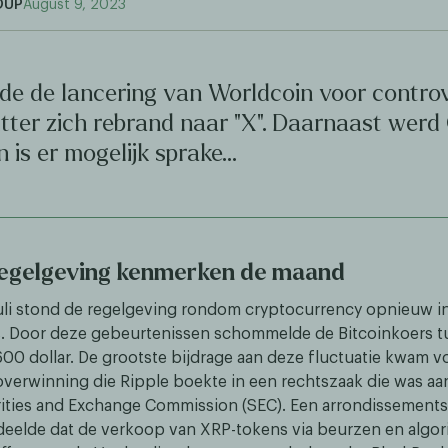
OUP
August 9, 2023
rgde de lancering van Worldcoin voor controv
itter zich rebrand naar "X". Daarnaast werd
 is er mogelijk sprake…
regelgeving kenmerken de maand
uli stond de regelgeving rondom cryptocurrency opnieuw i
. Door deze gebeurtenissen schommelde de Bitcoinkoers t
00 dollar. De grootste bijdrage aan deze fluctuatie kwam vo
 overwinning die Ripple boekte in een rechtszaak die was 
ities and Exchange Commission (SEC). Een arrondissements
eelde dat de verkoop van XRP-tokens via beurzen en algori