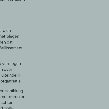
erd en
 het plegen
den dat
faillissement
rd vermogen
en over
uiteindelijk
 organisatie.
een schikking
crediteuren en
 echter
d dollar.