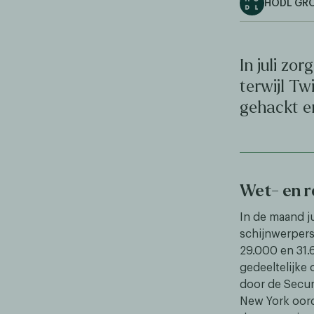
HODL GR
In juli zo
terwijl Tw
gehackt en
Wet- en 
In de maand j
schijnwerpers
29.000 en 31.6
gedeeltelijke
door de Secur
New York oord