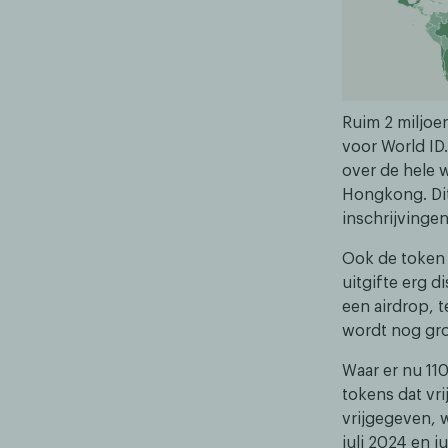
Ruim 2 miljoe
voor World ID
over de hele 
Hongkong. Dit
inschrijvingen
Ook de token z
uitgifte erg d
een airdrop, t
wordt nog gro
Waar er nu 110
tokens dat vr
vrijgegeven, w
juli 2024 en j