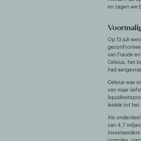
en zagen we E
Voormalig
Op 13 juli we
geconfronteer
van fraude en
Celsius, het b
had aangevra
Celsius was o
van maar liefs
liquiditeitsp
leidde tot het
Als onderdeel
van 4,7 miljar
investeerders 
complex, omdat