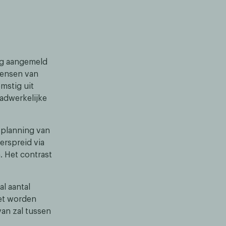
ng aangemeld
mensen van
mstig uit
adwerkelijke
e planning van
erspreid via
n. Het contrast
al aantal
oet worden
van zal tussen