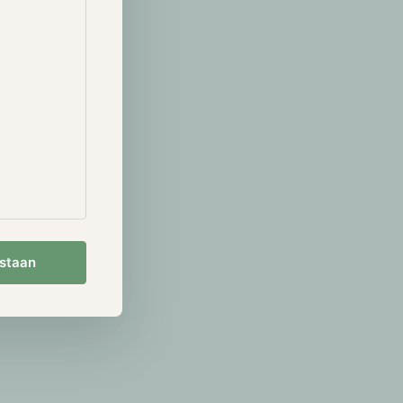
en van een
ntelligentie
rency te
bekend werd
an moet worden
"Orb", dat op
en gebruikers
 dollar. Er
 ook al
 biometrische
estaan