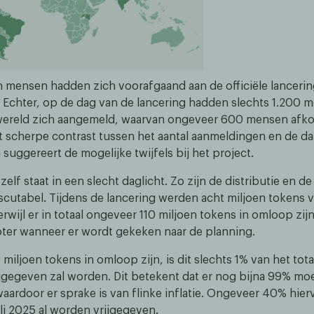
n mensen hadden zich voorafgaand aan de officiële lanceri
. Echter, op de dag van de lancering hadden slechts 1.200 
wereld zich aangemeld, waarvan ongeveer 600 mensen afko
 scherpe contrast tussen het aantal aanmeldingen en de da
 suggereert de mogelijke twijfels bij het project.
elf staat in een slecht daglicht. Zo zijn de distributie en d
iscutabel. Tijdens de lancering werden acht miljoen tokens v
erwijl er in totaal ongeveer 110 miljoen tokens in omloop zij
ter wanneer er wordt gekeken naar de planning.
 miljoen tokens in omloop zijn, is dit slechts 1% van het tota
ijgegeven zal worden. Dit betekent dat er nog bijna 99% m
aardoor er sprake is van flinke inflatie. Ongeveer 40% hier
uli 2025 al worden vrijgegeven.