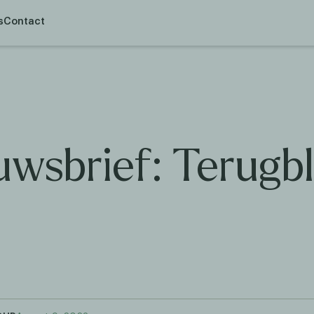
s
Contact
uwsbrief: Terugbl