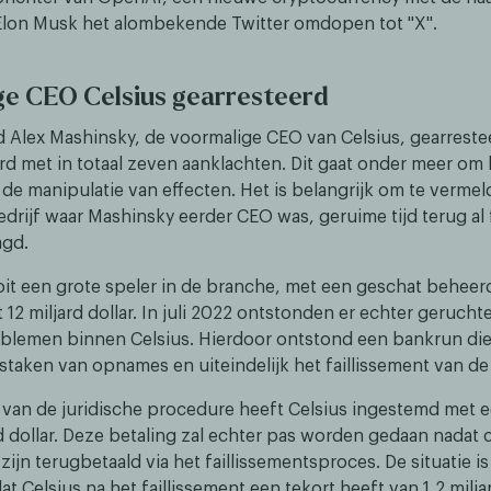
lon Musk het alombekende Twitter omdopen tot "X".
e CEO Celsius gearresteerd
rd Alex Mashinsky, de voormalige CEO van Celsius, gearreste
d met in totaal zeven aanklachten. Dit gaat onder meer om
 de manipulatie van effecten. Het is belangrijk om te vermel
edrijf waar Mashinsky eerder CEO was, geruime tijd terug al 
agd.
oit een grote speler in de branche, met een geschat behee
t 12 miljard dollar. In juli 2022 ontstonden er echter gerucht
roblemen binnen Celsius. Hierdoor ontstond een bankrun die 
 staken van opnames en uiteindelijk het faillissement van de
 van de juridische procedure heeft Celsius ingestemd met 
d dollar. Deze betaling zal echter pas worden gedaan nadat 
zijn terugbetaald via het faillissementsproces. De situatie is
 Celsius na het faillissement een tekort heeft van 1,2 miljar