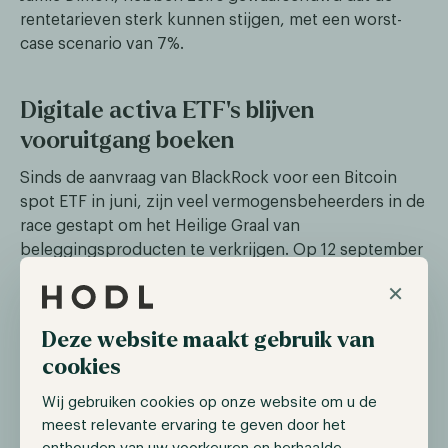
rentetarieven sterk kunnen stijgen, met een worst-
case scenario van 7%.
Digitale activa ETF's blijven
vooruitgang boeken
Sinds de aanvraag van BlackRock voor een Bitcoin
spot ETF in juni, zijn veel vermogensbeheerders in de
race gestapt om het Heilige Graal van
beleggingsproducten te verkrijgen. Op 12 september
betrad Franklin Templeton, een wereldleider in
×
vermogensbeheer met $1,5 biljoen aan beheerde
activa, de race in afwachting van de goedkeuring van
Deze website maakt gebruik van
een Bitcoin spot ETF. Een opmerkelijk aspect van de
cookies
aanvraag is dat de cryptocurrency-beurs Coinbase
opnieuw wordt genoemd als bewaarder, waardoor het
Wij gebruiken cookies op onze website om u de
bedrijf actief betrokken is bij bijna elke ETF-aanvraag.
meest relevante ervaring te geven door het