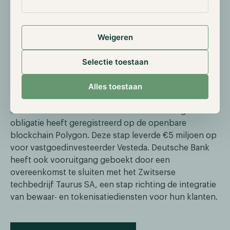
Goldman Sachs, BNY Mellon en Morgan Stanley
hebben hun eerste stappen in de industrie gezet.
Deze trend heeft zich voortgezet, zelfs na een
Weigeren
periode van verlengde marktvertraging. In september
heeft de markt gezien dat Deutsche Bank, HSBC,
Selectie toestaan
Citigroup en ABN AMRO digitale activa en
blockchains verkennen.
Alles toestaan
ABN AMRO heeft een belangrijke zet gedaan door de
eerste Nederlandse bank te worden die een groene
obligatie heeft geregistreerd op de openbare
blockchain Polygon. Deze stap leverde €5 miljoen op
voor vastgoedinvesteerder Vesteda. Deutsche Bank
heeft ook vooruitgang geboekt door een
overeenkomst te sluiten met het Zwitserse
techbedrijf Taurus SA, een stap richting de integratie
van bewaar- en tokenisatiediensten voor hun klanten.