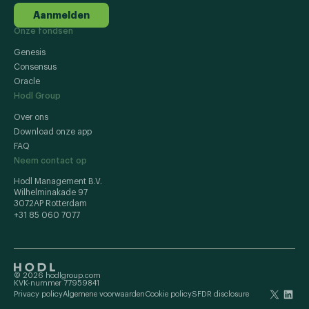
Aanmelden
Onze fondsen
Genesis
Consensus
Oracle
Hodl Group
Over ons
Download onze app
FAQ
Neem contact op
Hodl Management B.V.
Wilhelminakade 97
3072AP Rotterdam
+31 85 060 7077
© 2026 hodlgroup.com
KVK-nummer 77959841
Privacy policy
Algemene voorwaarden
Cookie policy
SFDR disclosure