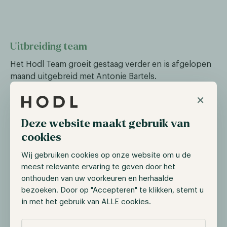
Uitbreiding team
Het Hodl Team groeit gestaag verder en is afgelopen
maand uitgebreid met Antonie Bartels.
×
Deze website maakt gebruik van
cookies
Wij gebruiken cookies op onze website om u de
meest relevante ervaring te geven door het
onthouden van uw voorkeuren en herhaalde
bezoeken. Door op "Accepteren" te klikken, stemt u
Antonie Bartels (26) is de afgelopen 5 jaar werkzaam
in met het gebruik van ALLE cookies.
geweest als marketeer in de IT wereld. Hier heeft hij
een breed scala aan ervaring opgedaan, waarbij de
Selectie toestaan