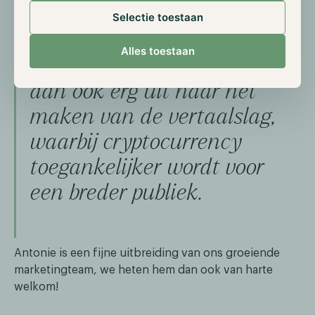
en blockchain combineren
Selectie toestaan
met mijn ervaring als
Alles toestaan
content marketeer. Ik kijk
dan ook erg uit naar het
maken van de vertaalslag,
waarbij cryptocurrency
toegankelijker wordt voor
een breder publiek.
Antonie is een fijne uitbreiding van ons groeiende
marketingteam, we heten hem dan ook van harte
welkom!