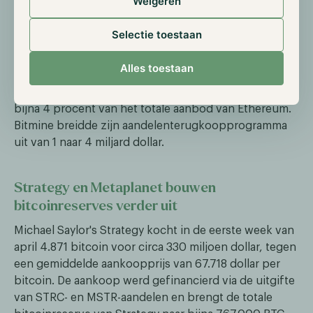
Weigeren
Eveneens deze week maakte Bitmine Immersion
Technologies de overstap van NYSE American naar de
Selectie toestaan
NYSE, de grootste effectenbeurs ter wereld, onder de
bestaande ticker BMNR. Het bedrijf, onder leiding van
Alles toestaan
bekende belegger Tom Lee, heeft een Ethereum-
treasury opgebouwd van 4,8 miljoen ETH, goed voor
bijna 4 procent van het totale aanbod van Ethereum.
Bitmine breidde zijn aandelenterugkoopprogramma
uit van 1 naar 4 miljard dollar.
Strategy en Metaplanet bouwen
bitcoinreserves verder uit
Michael Saylor's Strategy kocht in de eerste week van
april 4.871 bitcoin voor circa 330 miljoen dollar, tegen
een gemiddelde aankoopprijs van 67.718 dollar per
bitcoin. De aankoop werd gefinancierd via de uitgifte
van STRC- en MSTR-aandelen en brengt de totale