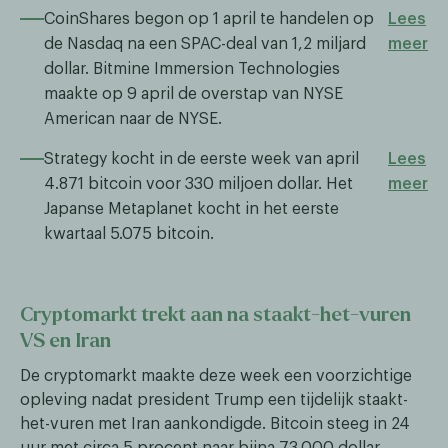
CoinShares begon op 1 april te handelen op
Lees
de Nasdaq na een SPAC-deal van 1,2 miljard
meer
dollar. Bitmine Immersion Technologies
maakte op 9 april de overstap van NYSE
American naar de NYSE.
Strategy kocht in de eerste week van april
Lees
4.871 bitcoin voor 330 miljoen dollar. Het
meer
Japanse Metaplanet kocht in het eerste
kwartaal 5.075 bitcoin.
Cryptomarkt trekt aan na staakt-het-vuren
VS en Iran
De cryptomarkt maakte deze week een voorzichtige
opleving nadat president Trump een tijdelijk staakt-
het-vuren met Iran aankondigde. Bitcoin steeg in 24
uur met circa 5 procent naar bijna 73.000 dollar,