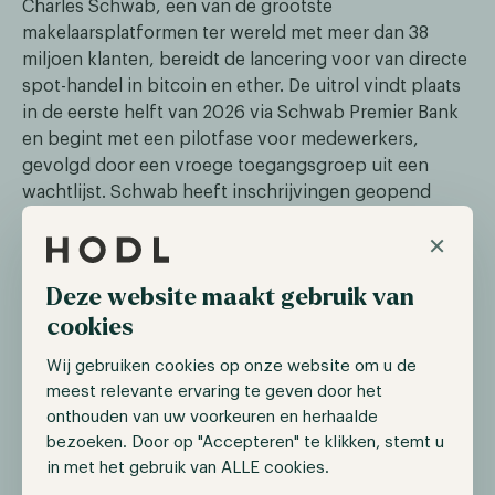
Charles Schwab, een van de grootste
makelaarsplatformen ter wereld met meer dan 38
miljoen klanten, bereidt de lancering voor van directe
spot-handel in bitcoin en ether. De uitrol vindt plaats
in de eerste helft van 2026 via Schwab Premier Bank
en begint met een pilotfase voor medewerkers,
gevolgd door een vroege toegangsgroep uit een
wachtlijst. Schwab heeft inschrijvingen geopend
voor zijn nieuwe Schwab Crypto-account. Het
×
platform is beschikbaar in alle Amerikaanse staten,
met uitzondering van New York en Louisiana.
Deze website maakt gebruik van
Met meer dan 12 biljoen dollar aan beheerd vermogen
cookies
vertegenwoordigt Schwab's toetreding een van de
Wij gebruiken cookies op onze website om u de
meest significante stappen richting de integratie van
meest relevante ervaring te geven door het
digitale activa in de traditionele financiële sector. De
onthouden van uw voorkeuren en herhaalde
initiële functies zijn beperkt: klanten kunnen
bezoeken. Door op "Accepteren" te klikken, stemt u
voorlopig geen crypto opnemen naar eigen wallets,
in met het gebruik van ALLE cookies.
niet staken en geen terugkerende aankopen instellen.