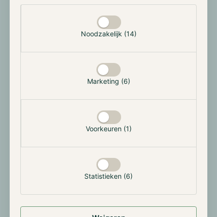
Schwab heeft ook plannen aangekondigd voor een
Selectie toestaan
stablecoin-product zodra de GENIUS Act volledig van
kracht wordt.
Noodzakelijk (14)
CoinShares debuteert op Nasdaq, Bitmine
stapt over naar NYSE
Marketing (6)
CoinShares, Europa's grootste beheerder van digitale
activa met meer dan 6 miljard dollar aan beheerd
vermogen, begon op 1 april te handelen op de
Nasdaq onder de ticker CSHR. De beursnotering werd
Voorkeuren (1)
gerealiseerd via een fusie met SPAC Vine Hill Capital
Investment Corp., bij een vooraf geschatte
bedrijfswaarde van circa 1,2 miljard dollar. CoinShares
biedt 39 cryptoproducten aan en staat in de
Statistieken (6)
wereldwijde ranglijst van digitale
vermogensbeheerders naast BlackRock, Fidelity en
Grayscale.