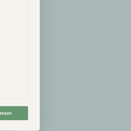
aan een
dag 8 juli
5.000 BTC
ens werd 2.480
uitse
 overheid
oor de
men naarmate
r spot ETF
anvraag in
waarbij
st, met een
. Gedurende de
estaan
saanvragen in.
 wat volgens