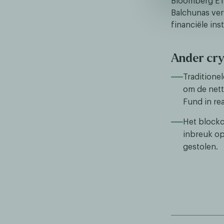
Bloomberg ETF
Balchunas ver
financiële in
Ander cr
Traditione
om de netto
Fund in re
Het blockch
inbreuk op
gestolen.