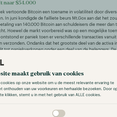
lt naar $54.000
k vertoonde Bitcoin een toename in volatiliteit door diver
n. In juni kondigde de failliete beurs Mt.Gox aan dat het z
etaling van 140.000 Bitcoin aan schuldeisers die meer dan ti
ht. Hoewel de markt voorbereid was op een mogelijke toe
ontstond er paniek toen er verschillende transacties vanuit
 verzonden. Ondanks dat het grootste deel van de activa in
 dit tot paniekverkopen onder een deel van de beleggers. D
en on-chain gegevens aantoonden dat de Duitse overheid 
aar Bitcoin-bezittingen.
24 werd bekend dat de Duitse overheid 50.000 BTC had gec
site maakt gebruik van cookies
e filmsite Movie2k, die actief was tussen 2009 en 2013. De 
 cookies op onze website om u de meest relevante ervaring te
maand de Bitcoin te verkopen en verplaatste ruim $269 mil
et onthouden van uw voorkeuren en herhaalde bezoeken. Door o
verschillende beurzen. De mogelijke toename van de verko
te klikken, stemt u in met het gebruik van ALLE cookies.
er investeerders hun bezittingen verkochten, wat een sne
Dit leidde tot liquidaties ter waarde van honderden miljoene
taan
dalingen in zowel Bitcoin als de volledige cryptocurrency ma