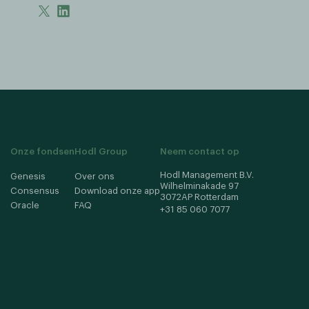
Onze fondsen
Hodl Group
Neem contact op
Hodl Management B.V.
Genesis
Over ons
Wilhelminakade 97
Consensus
Download onze app
3072AP Rotterdam
Oracle
FAQ
+31 85 060 7077