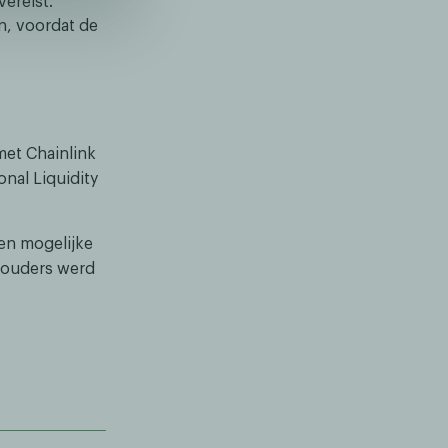
ereist.
n, voordat de
met Chainlink
onal Liquidity
een mogelijke
 houders werd