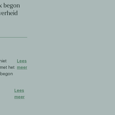
x begon
verheid
niet
Lees
 met het
meer
d begon
Lees
meer