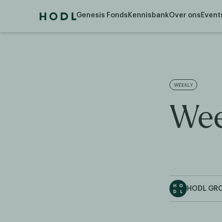
Genesis Fonds
Kennisbank
Over ons
Event
WEEKLY
Wee
HODL GR