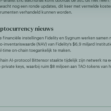
-analist Eric Balchunas komt doordat de SEC dit niet heeft v
wacht nog een ronde updates, dit keer met vermelde koste
strumenten verhandeld kunnen worden.
yptocurrency nieuws
le financiële instellingen Fidelity en Sygnum werken samen 
-inventariswaarde (NAV) van Fidelity's $6,9 miljard Instituti
al-time on-chain toegankelijk te maken.
ain AI-protocol Bittensor staakte tijdelijk zijn netwerk na 
 private keys, waarbij ruim $8 miljoen aan TAO-tokens van