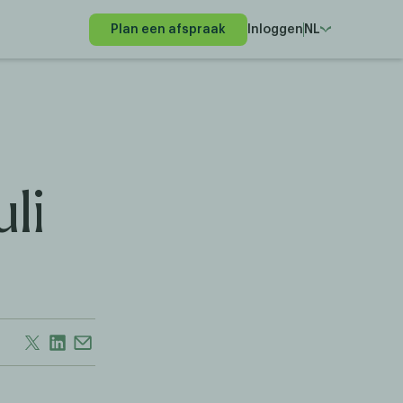
Plan een afspraak
Inloggen
NL
li