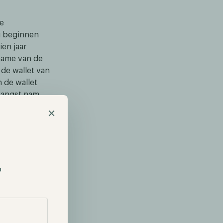
se
ou beginnen
en jaar
name van de
 de wallet van
 de wallet
e angst nam
begon met de
×
onfisqueerd
overheid
joen aan
p
opdruk zorgde
euwbaleffect
n dollars en
rkt.