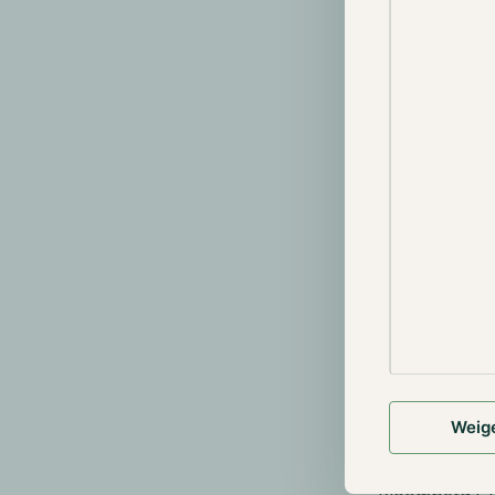
Naarmate de w
opwaartse tre
ervoer Bitcoi
($866 miljoen
BTC ($139 mil
overheid, hoe
bezit nog ste
verkoopdruk k
de markt mind
VanEck en 2
Op 8 juli die
voor zijn Eth
Grayscale twe
waarde van $2
Weig
dag dienden o
Opmerkelijk i