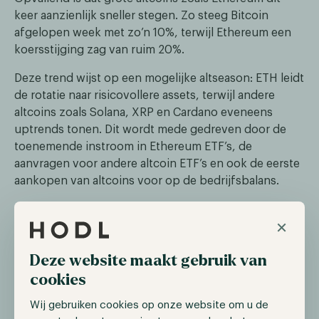
keer aanzienlijk sneller stegen. Zo steeg Bitcoin
afgelopen week met zo’n 10%, terwijl Ethereum een
koersstijging zag van ruim 20%.
Deze trend wijst op een mogelijke altseason: ETH leidt
de rotatie naar risicovollere assets, terwijl andere
altcoins zoals Solana, XRP en Cardano eveneens
uptrends tonen. Dit wordt mede gedreven door de
toenemende instroom in Ethereum ETF’s, de
aanvragen voor andere altcoin ETF’s en ook de eerste
aankopen van altcoins voor op de bedrijfsbalans.
×
‘Crypto Week’ in Amerikaanse Congres
Het Amerikaanse Huis organiseert vanaf 14 juli een
Deze website maakt gebruik van
speciale “Crypto Week” om drie wetsvoorstellen te
cookies
behandelen: GENIUS, CLARITY en Anti‑CBDC
Surveillance Act. Deze voorstellen richten zich op
Wij gebruiken cookies op onze website om u de