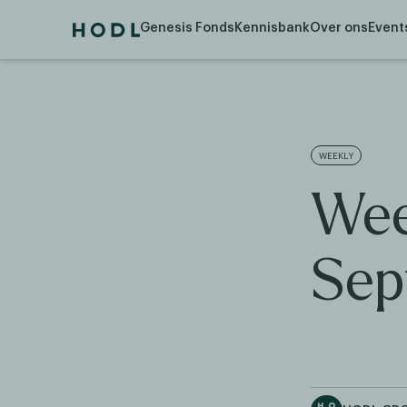
Genesis Fonds
Kennisbank
Over ons
Event
WEEKLY
Wee
Sep