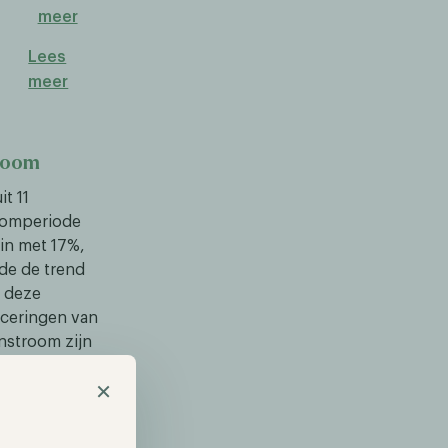
meer
Lees
meer
troom
t 11
roomperiode
oin met 17%,
de de trend
s deze
anceringen van
instroom zijn
sen. Hoewel er
×
un positieve
unstig zal