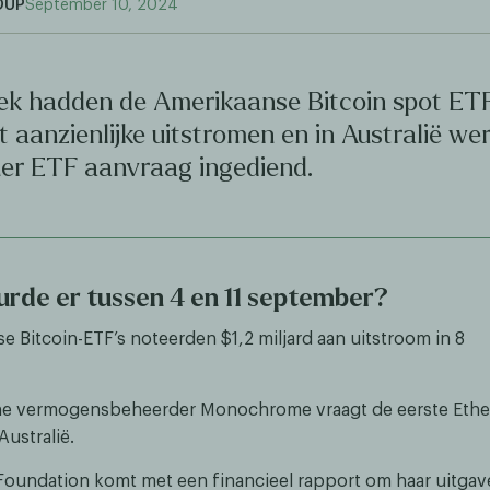
OUP
September 10, 2024
ek hadden de Amerikaanse Bitcoin spot ETF
aanzienlijke uitstromen en in Australië we
her ETF aanvraag ingediend.
rde er tussen 4 en 11 september?
e Bitcoin-ETF’s noteerden $1,2 miljard aan uitstroom in 8
he vermogensbeheerder Monochrome vraagt de eerste Ethe
Australië.
oundation komt met een financieel rapport om haar uitgav