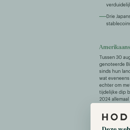
verduidelij
Drie Japan
stablecoin
Amerikaanse
Tussen 30 aug
genoteerde Bi
sinds hun lan
wat eveneens 
echter om met
tijdelijke dip
2024 allemaal 
er 13 crypto-
sprake was va
momentum zull
zijn voor zowe
Deze web