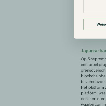
de gemeenscha
over transpar
$100 miljoen 
van de Ether-
Weig
van een finan
Sommigen stel
probleem zou 
Japanse ban
Op 5 septemb
een proefproj
grensoverschr
blockchainbed
te vereenvoud
Het platform 
platform, waar
dollar en eur
waarbij comme