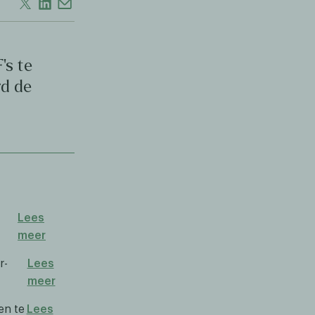
's te
rd de
Lees
meer
r-
Lees
meer
en te
Lees