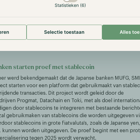
p. Recente grote Ether-transacties door de stichting wek
Statistieken (6)
antie. De onderzoeker deelde mede dat de stichting jaarlijk
uitgeeft, een hoofdportefeuille van $650 miljoen bezit, en 
prijs, een runway van ongeveer 10 jaar heeft. Ondanks de a
eren
Selectie toestaan
Alles to
cieel rapport, uitten sommige leden van de gemeenschap kri
den dat een kwartaalrapport met financiële gegevens en 
moeten zijn, vooral met het oog op het waarborgen van tra
ken starten proef met stablecoin
er werd bekendgemaakt dat de Japanse banken MUFG, SM
ect starten voor een platform dat gebruikmaakt van stable
ijdende transacties. Dit project wordt geleid door de
rijven Progmat, Datachain en Toki, met als doel internation
igen door stablecoins te integreren met bestaande berich
zal gebruikmaken van stablecoins die worden uitgegeven vi
door stablecoins in grote fiatvaluta’s, zoals de Japanse ye
o, kunnen worden uitgegeven. De proef begint met een pro
rcialisering tegen 2025 wordt verwacht.