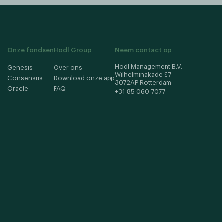
Onze fondsen
Hodl Group
Neem contact op
Hodl Management B.V.
Genesis
Over ons
Wilhelminakade 97
Consensus
Download onze app
3072AP Rotterdam
Oracle
FAQ
+31 85 060 7077