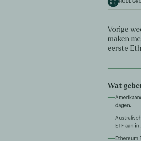
HODL GR
Vorige we
maken met 
eerste Et
Wat gebeu
Amerikaans
dagen.
Australisc
ETF aan in 
Ethereum F