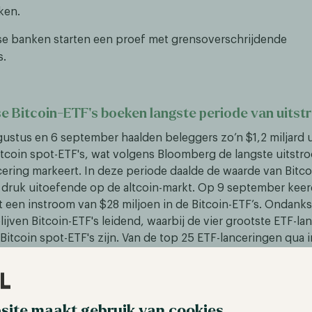
ken.
se banken starten een proef met grensoverschrijdende
s.
 Bitcoin-ETF's boeken langste periode van uits
ustus en 6 september haalden beleggers zo’n $1,2 miljard ui
tcoin spot-ETF's, wat volgens Bloomberg de langste uitst
cering markeert. In deze periode daalde de waarde van Bitc
druk uitoefende op de altcoin-markt. Op 9 september keer
 een instroom van $28 miljoen in de Bitcoin-ETF’s. Ondank
 blijven Bitcoin-ETF's leidend, waarbij de vier grootste ETF-l
Bitcoin spot-ETF's zijn. Van de top 25 ETF-lanceringen qua 
gerelateerd, waaronder 10 Bitcoin-ETF's en 3 Ethereum-fond
n een kortstondige terugval, verwachten we dat de ETF’s h
en hervatten en opnieuw kapitaal zullen aantrekken, wat g
l Bitcoin als de gehele markt.
site maakt gebruik van cookies