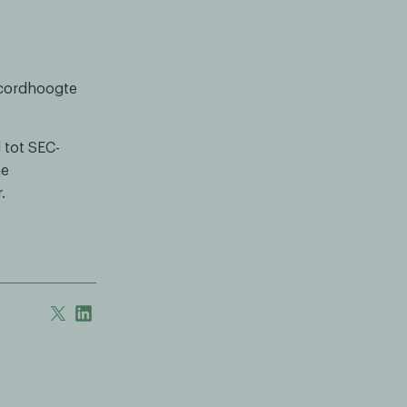
ecordhoogte
 tot SEC-
ne
.