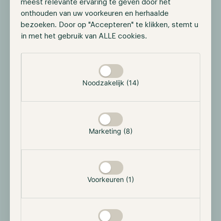
meest relevante ervaring te geven door het
Zweden en Zwitserland, die hun rentes ook recent
onthouden van uw voorkeuren en herhaalde
hebben verlaagd. Hoewel dit enige verlichting bood
bezoeken. Door op "Accepteren" te klikken, stemt u
voor de financiële markten, ligt de grootste focus op
in met het gebruik van ALLE cookies.
de Federal Reserve en haar nieuwe dot plot.
Selectie toestaan
Veel analisten verwachten dat er dit jaar slechts één of
twee renteverlagingen zullen plaatsvinden in plaats
Noodzakelijk (14)
van de eerder verwachte drie. Daarentegen heeft
senator Elizabeth Warren een brief geschreven waarin
ze de Federal Reserve aanspoort om het voorbeeld
van de ECB te volgen, met het argument dat hoge
Marketing (8)
rentes de economie schaden. Het is echter zeer
onwaarschijnlijk dat deze brief invloed zal hebben op
de beslissingen van de onafhankelijke Federal
Reserve.
Voorkeuren (1)
Bitcoin en Ether zien aanzienlijke instroom
via beleggingsproducten