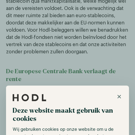
stablecoin qua marktkapitalisatie, welke mogelijk wel
aan de vereisten voldoet. Ook is de verwachting dat
dit meer ruimte zal bieden aan euro-stablecoins,
doordat deze makkelijker aan de EU-normen kunnen
voldoen. Voor Hodl-beleggers willen we benadrukken
dat de Hodl-fondsen niet worden beïnvloed door het
vertrek van deze stablecoins en dat onze activiteiten
zonder problemen zullen doorgaan.
De Europese Centrale Bank verlaagt de
rente
Op 6 juni heeft de Europese Centrale Bank (ECB) haar
×
rente met 25 basispunten verlaagd, waardoor de
depositorente op 3,75% komt te liggen. Voorheen
Deze website maakt gebruik van
stond de rente in de Europese Unie op een
cookies
recordhoogte van 4%, waardoor deze verlaging de
eerste is sinds 2019. Met deze stap sluit de ECB zich
Wij gebruiken cookies op onze website om u de
aan bij andere centrale banken, zoals die in Canada,