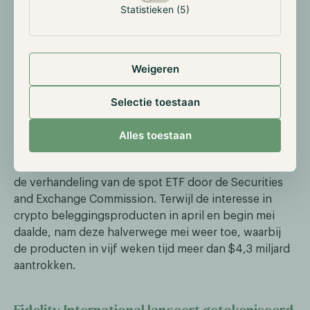
Statistieken (5)
In een rapport dat op 10 juni werd gepubliceerd door
vermogensbeheerder CoinShares, hebben crypto
beleggingsproducten in de eerste week van juni meer
dan $2 miljard aan instroom gegenereerd. Bitcoin en
Weigeren
Ethereum leidden de weg met respectievelijk $1.973
miljoen en $68,9 miljoen van het totaal van $2.038
Selectie toestaan
miljoen. Daarnaast stegen de handelsvolumes naar
$12,8 miljard, wat 55% hoger is dan de voorgaande
Alles toestaan
week. Voor Ether was dit de beste week sinds maart,
voornamelijk dankzij de verrassende goedkeuring van
de verhandeling van de spot ETF door de Securities
and Exchange Commission. Terwijl de interesse in
crypto beleggingsproducten in april en begin mei
daalde, nam deze halverwege mei weer toe, waarbij
de producten in vijf weken tijd meer dan $4,3 miljard
aantrokken.