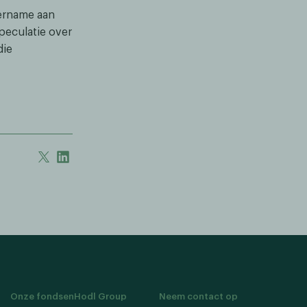
vername aan
peculatie over
die
Onze fondsen
Hodl Group
Neem contact op