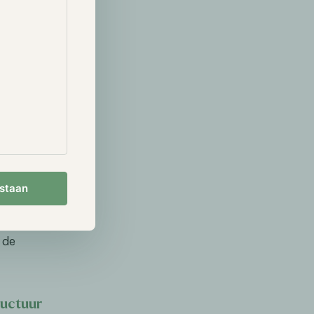
rijven
nwoordigers
s, rewards en
erkte
 banksysteem
eeds directe
estaan
ht om voor
emocratische
nalisten
 de
ructuur