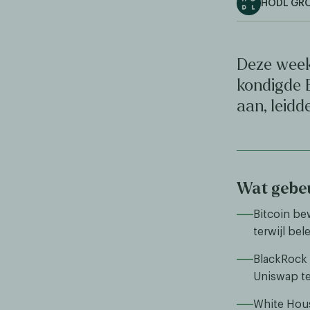
HODL GR
Deze week
kondigde 
aan, leid
Wat gebeu
Bitcoin be
terwijl be
BlackRock 
Uniswap te
White Hous