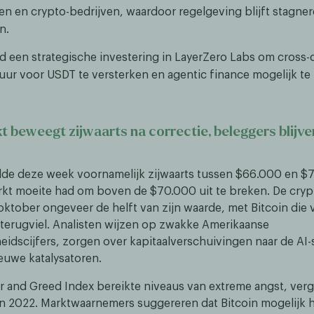
n en crypto-bedrijven, waardoor regelgeving blijft stagner
n.
d een strategische investering in LayerZero Labs om cross-
tuur voor USDT te versterken en agentic finance mogelijk te
 beweegt zijwaarts na correctie, beleggers blijve
lde deze week voornamelijk zijwaarts tussen $66.000 en $
rkt moeite had om boven de $70.000 uit te breken. De cry
 oktober ongeveer de helft van zijn waarde, met Bitcoin die 
terugviel. Analisten wijzen op zwakke Amerikaanse
idscijfers, zorgen over kapitaalverschuivingen naar de AI-
euwe katalysatoren.
r and Greed Index bereikte niveaus van extreme angst, verg
 in 2022. Marktwaarnemers suggereren dat Bitcoin mogelijk 