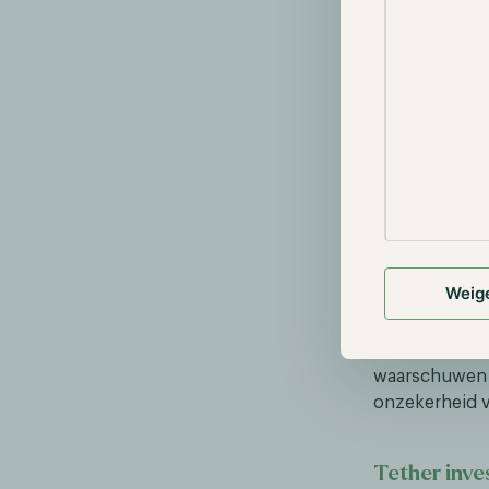
Stablecoin-
Twee bijeenko
eindigden zo
presenteerden
bonussen voor
restricties. B
zullen trekke
rentebetaling
Weig
President Tru
eind februari
senatoren ook
waarschuwen d
onzekerheid v
Tether inve