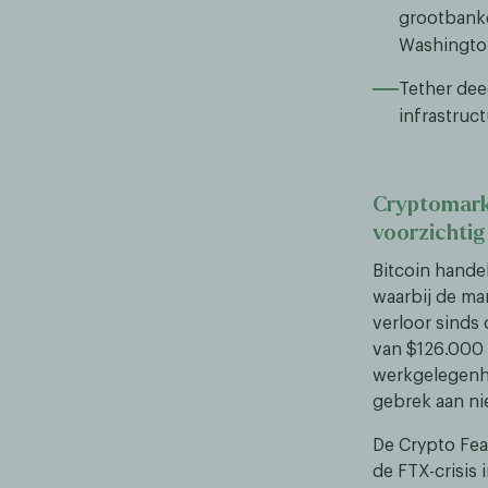
grootbanke
Washingto
Tether dee
infrastruc
Cryptomarkt
voorzichtig
Bitcoin hande
waarbij de ma
verloor sinds
van $126.000 
werkgelegenhe
gebrek aan ni
De Crypto Fea
de FTX-crisis