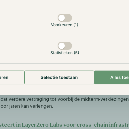
bijeenkomst in Witte Huis leidt tot impasse
Voorkeuren (1)
msten in het Witte Huis tussen grootbanken en crypto-bed
nder doorbraak over stablecoinrendementen. Bankvertege
 een document dat een volledig verbod op stablecoin yield
stelt, terwijl crypto-bedrijven openheid toonden voor bep
Statistieken (5)
anken vrezen dat hoge yields deposito's uit het traditionele
n, maar crypto-bedrijven argumenteren dat de GENIUS Act r
en door stablecoin-uitgevers verbiedt.
eren
Selectie toestaan
Alles to
mp's crypto-adviseur Patrick Witt gaf beide partijen opdrac
 compromistekst te leveren. Naast stablecoin yields eisen D
 ethische restricties rond Trump's crypto-belangen. Markta
at verdere vertraging tot voorbij de midterm-verkiezingen
oor jaren kan verlengen.
steert in LayerZero Labs voor cross-chain infrast