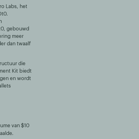
ro Labs, het
Dt0.
n
Dt0, gebouwd
ering meer
er dan twaalf
ructuur die
ment Kit biedt
ngen en wordt
llets
olume van $10
aalde.