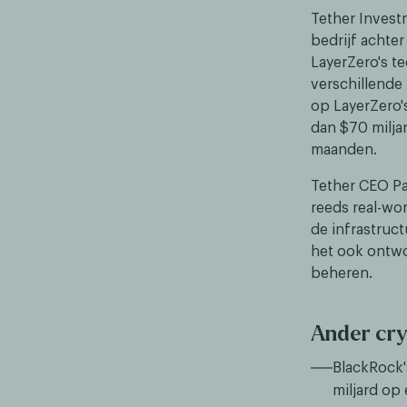
Tether Invest
bedrijf achter
LayerZero's te
verschillende
op LayerZero'
dan $70 milja
maanden.
Tether CEO Pao
reeds real-wor
de infrastruc
het ook ontwo
beheren.
Ander cr
BlackRock'
miljard op