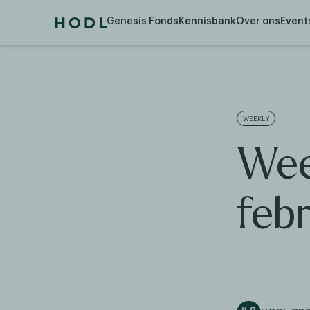
Genesis Fonds
Kennisbank
Over ons
Event
WEEKLY
Wee
febr