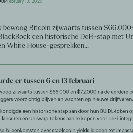
OUP
February 13, 2026
 bewoog Bitcoin zijwaarts tussen $66.000
BlackRock een historische DeFi-stap met U
den White House-gesprekken…
rde er tussen 6 en 13 februari
woog zijwaarts tussen $66.000 en $72.000 na de eerdere c
leggers voorzichtig blijven en wachten op nieuwe drijfveren.
kondigde een historische stap aan door hun BUIDL-token o
 lanceren en Uniswap-tokens aan te kopen voor DeFi-integra
e-bijeenkomsten over stablecoin yields leidden tot impass