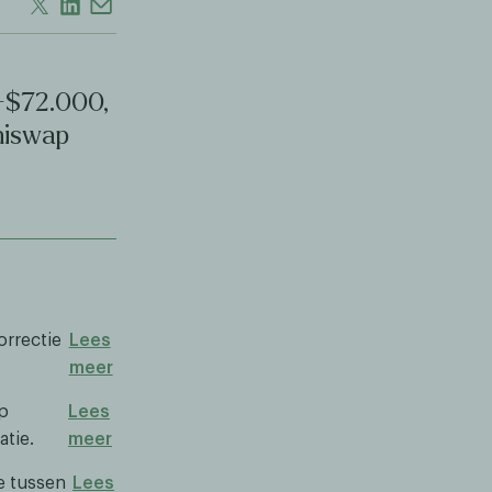
-$72.000,
niswap
orrectie
Lees
meer
p
Lees
tie.
meer
e tussen
Lees