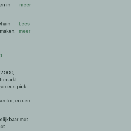
en in
meer
chain
Lees
 maken.
meer
n
72.000,
ptomarkt
van een piek
sector, en een
elijkbaar met
het