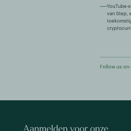
YouTube-st
van Step, 
toekomstig
cryptocur
Follow us on 
Aanmelden voor onze