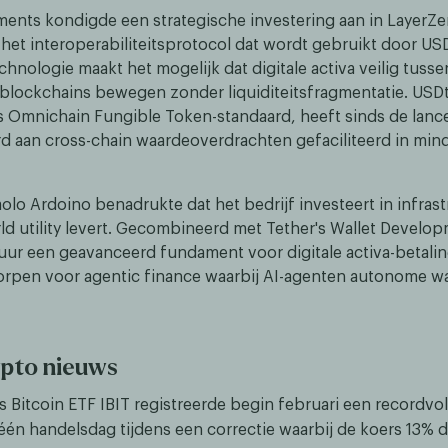
ments kondigde een strategische investering aan in LayerZe
 het interoperabiliteitsprotocol dat wordt gebruikt door US
chnologie maakt het mogelijk dat digitale activa veilig tusse
 blockchains bewegen zonder liquiditeitsfragmentatie. US
s Omnichain Fungible Token-standaard, heeft sinds de lanc
rd aan cross-chain waardeoverdrachten gefaciliteerd in mind
lo Ardoino benadrukte dat het bedrijf investeert in infrast
ld utility levert. Gecombineerd met Tether's Wallet Develop
tuur een geavanceerd fundament voor digitale activa-betali
rpen voor agentic finance waarbij AI-agenten autonome wa
ypto nieuws
s Bitcoin ETF IBIT registreerde begin februari een recordv
 één handelsdag tijdens een correctie waarbij de koers 13% d