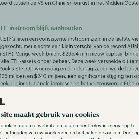
oord tussen de VS en China en onrust in het Midden-Ooste
TF-instroom blijft aanhouden
ETF’s laten een consistente instroom zien: in de laatste vi
jgekocht, met slechts een klein verschil van de record AUM 
n ETH). Vorige week bracht $295,4 mln nieuw kapitaal binn
n alle ETH‑assets onder beheer. Deze week versnelde dit t
kRock’s ETF. Op woensdag en donderdag zagen we de behee
125 miljoen en $240 miljoen, een significante stijging ten o
ek. De institutionele interesse en het vertrouwen in Ethere
t in voordeel van de GENIUS Act stablecoin-regu
site maakt gebruik van cookies
e Senaat nam woensdag 11 juni een cruciale stap door me
 cookies op onze website om u de meest relevante ervaring te
emmen tegen haar steun uit te spreken voor de GENIUS Act
et onthouden van uw voorkeuren en herhaalde bezoeken. Door o
ve stemming dichterbij komt. De wet beoogt strikte reservev