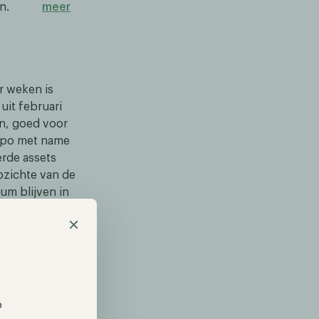
n.
meer
er weken is
uit februari
en, goed voor
empo met name
rde assets
pzichte van de
um blijven in
×
lering
t 68 stemmen
, waardoor
p
ereisten,