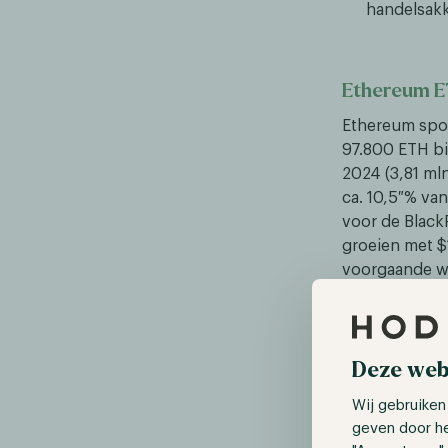
handelsakk
Ethereum E
Ethereum spot 
97.800 ETH bi
2024 (3,81 ml
ca. 10,5 % va
voor de Blac
groeien met $
voorgaande we
de lift zitten.
Senaat stem
Deze web
De Amerikaans
Wij gebruiken
vóór en 30 st
geven door h
een definitie