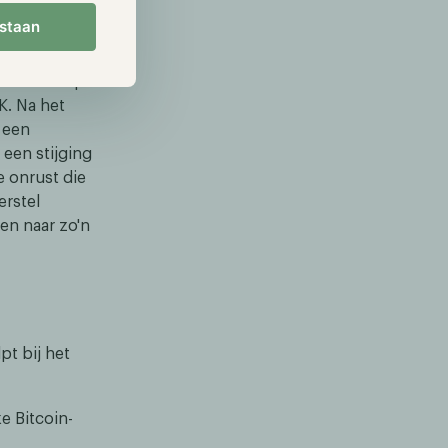
spanningen: de
estaan
andelsdeal
ng de $110k,
 initieel op
K. Na het
 een
een stijging
e onrust die
erstel
en naar zo'n
pt bij het
e Bitcoin-