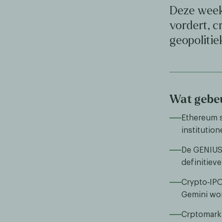
Deze week
vordert, c
geopolitie
Wat gebeu
Ethereum s
institution
De GENIUS
definitiev
Crypto‑IPO’
Gemini wo
Crptomarkt