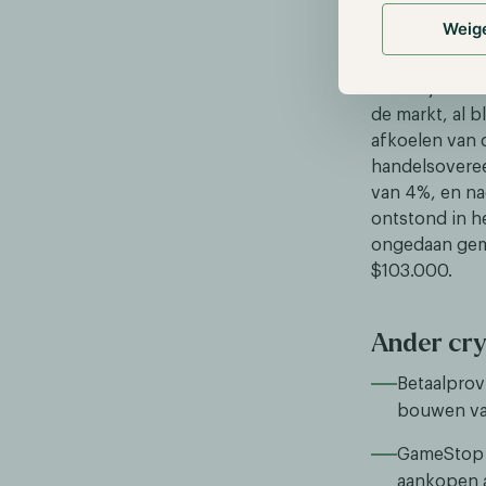
Bitcoin reage
Weig
ruzie tussen 
tussen de Ver
waar hij later
de markt, al b
afkoelen van 
handelsoveree
van 4%, en nad
ontstond in he
ongedaan gema
$103.000.
Ander cr
Betaalprovi
bouwen van
GameStop i
aankopen a