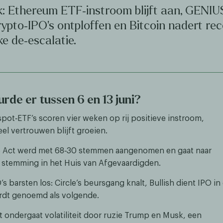
: Ethereum ETF‑instroom blijft aan, GENIU
rypto‑IPO’s ontploffen en Bitcoin nadert re
ke de‑escalatie.
rde er tussen 6 en 13 juni?
pot‑ETF’s scoren vier weken op rij positieve instroom,
eel vertrouwen blijft groeien.​​
 Act werd met 68‑30 stemmen aangenomen en gaat naar
e stemming in het Huis van Afgevaardigden.​​
s barsten los: Circle’s beursgang knalt, Bullish dient IPO in
rdt genoemd als volgende.
 ondergaat volatiliteit door ruzie Trump en Musk, een