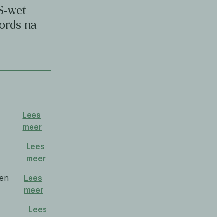
S‑wet
cords na
Lees
meer
Lees
meer
 en
Lees
meer
Lees