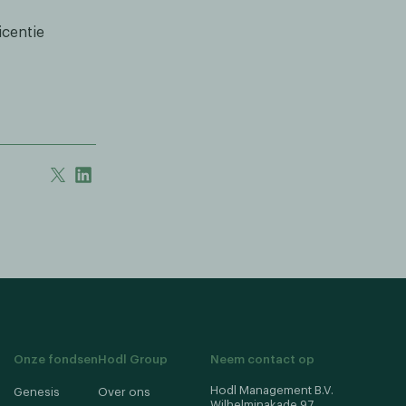
icentie
Onze fondsen
Hodl Group
Neem contact op
Hodl Management B.V.
Genesis
Over ons
Wilhelminakade 97