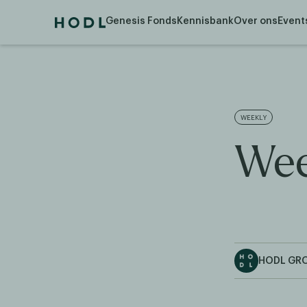
Genesis Fonds
Kennisbank
Over ons
Event
WEEKLY
Wee
HODL GR