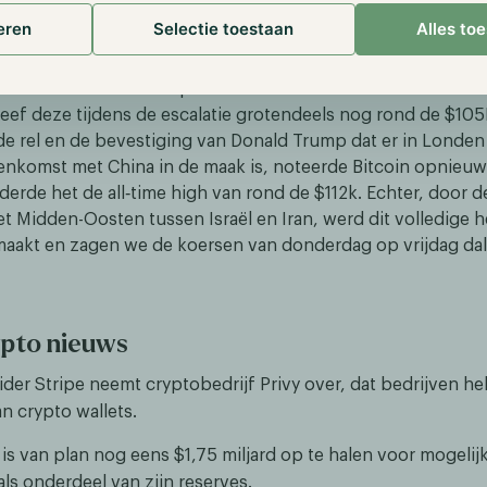
erde initiaal positief op het verminderen van diplomatieke 
eren
Selectie toestaan
Alles to
Trump en Musk koelde af én er stond optimisme rond een h
enigde Staten en China. Hierdoor steeg de koers door richti
 consolideerde. De rel op sociale media tussen de twee drukte
leef deze tijdens de escalatie grotendeels nog rond de $105
de rel en de bevestiging van Donald Trump dat er in Londen
nkomst met China in de maak is, noteerde Bitcoin opnieuw 
erde het de all‑time high van rond de $112k. Echter, door d
t Midden-Oosten tussen Israël en Iran, werd dit volledige h
akt en zagen we de koersen van donderdag op vrijdag dal
ypto nieuws
der Stripe neemt cryptobedrijf Privy over, dat bedrijven hel
 crypto wallets.
s van plan nog eens $1,75 miljard op te halen voor mogelijk
ls onderdeel van zijn reserves.