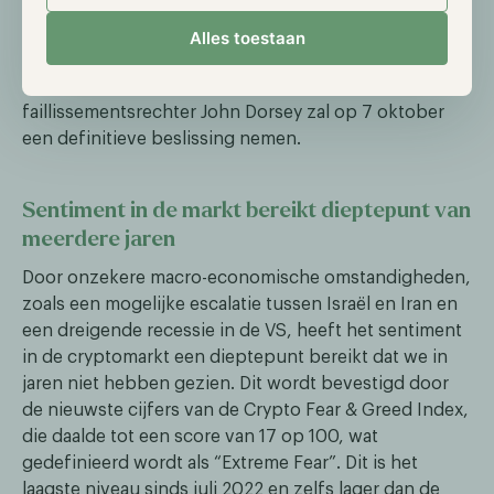
gecompenseerd in plaats van in dollars. Daarom wordt
er momenteel gestemd over de voorkeursmethode
Alles toestaan
van betaling. Schuldeisers kunnen tot 16 augustus
hun stem uitbrengen, en de Amerikaanse
faillissementsrechter John Dorsey zal op 7 oktober
een definitieve beslissing nemen.
Sentiment in de markt bereikt dieptepunt van
meerdere jaren
Door onzekere macro-economische omstandigheden,
zoals een mogelijke escalatie tussen Israël en Iran en
een dreigende recessie in de VS, heeft het sentiment
in de cryptomarkt een dieptepunt bereikt dat we in
jaren niet hebben gezien. Dit wordt bevestigd door
de nieuwste cijfers van de Crypto Fear & Greed Index,
die daalde tot een score van 17 op 100, wat
gedefinieerd wordt als “Extreme Fear”. Dit is het
laagste niveau sinds juli 2022 en zelfs lager dan de