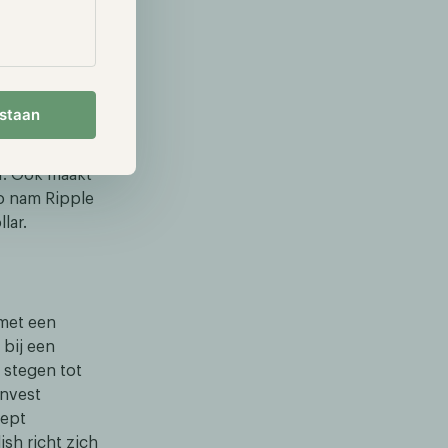
 de SEC. Beide
jzigd blijft.
et regelgevend
 stijging van
estaan
r. Ook maakt
Zo nam Ripple
lar.
met een
 bij een
 stegen tot
Invest
eept
ish richt zich