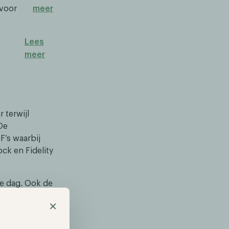
 voor
meer
Lees
meer
 terwijl
De
F’s waarbij
ck en Fidelity
ie dag. Ook de
 duidelijke
×
t Bitcoin zijn
publicatie van