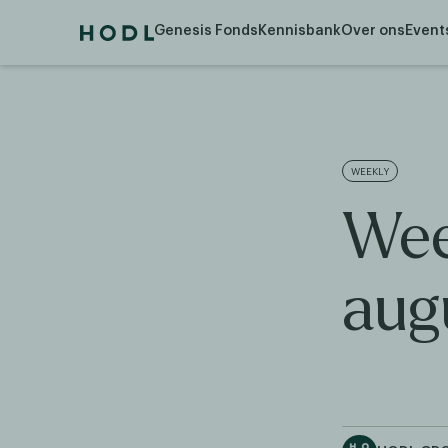
Genesis Fonds
Kennisbank
Over ons
Event
WEEKLY
Wee
aug