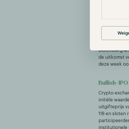
Rechtszaak 
Na ruim vijf j
partijen trok
XRP wordt daa
landschap aan
Weig
5 tot 10 proce
Bloomberg-ana
de uitkomst v
deze week ook
Bullish-IPO
Crypto-exchan
initiële waarde
uitgifteprijs 
118 en sloten 
participeerde
institutionele