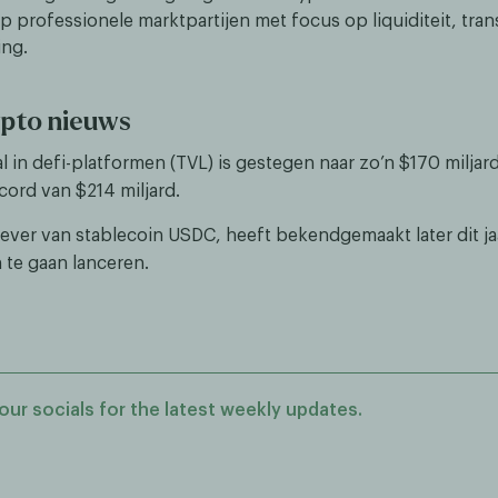
p professionele marktpartijen met focus op liquiditeit, tra
ing.
ypto nieuws
l in defi-platformen (TVL) is gestegen naar zo’n $170 miljar
cord van $214 miljard.
tgever van stablecoin USDC, heeft bekendgemaakt later dit j
 te gaan lanceren.
our socials for the latest weekly updates.