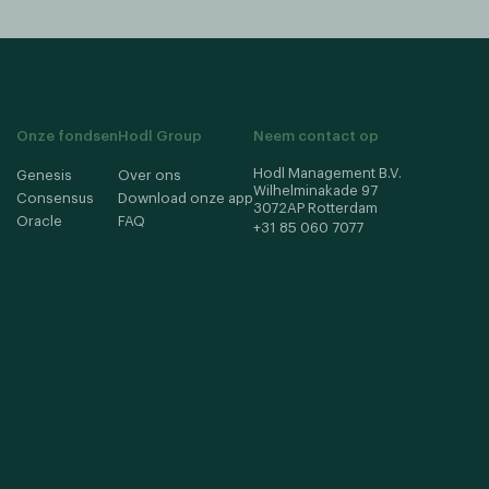
Onze fondsen
Hodl Group
Neem contact op
Hodl Management B.V.
Genesis
Over ons
Wilhelminakade 97
Consensus
Download onze app
3072AP Rotterdam
Oracle
FAQ
+31 85 060 7077