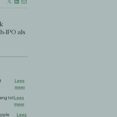
ak
sh‑IPO als
t
Lees
meer
ang tot
Lees
meer
ipple
Lees