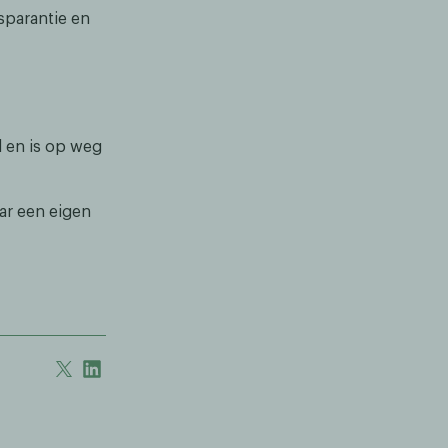
nsparantie en
d en is op weg
aar een eigen