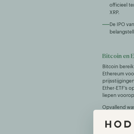
officieel 
XRP.
De IPO van 
belangstel
Bitcoin en 
Bitcoin bereik
Ethereum voor
prijsstijginge
Ether-ETF’s op
liepen voorop 
Opvallend was
daaropvolgend
verschuiving 
ATH bereikte,