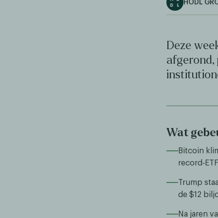
HODL GR
Deze week
afgerond, 
institutio
Wat gebeu
Bitcoin kl
record‑ETF
Trump staa
de $12 bil
Na jaren v