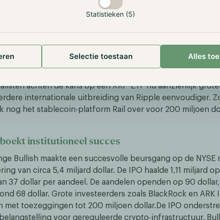
tussen Ripple en SEC officieel ten einde
Statistieken (5)
aar eindigde deze week de juridische strijd tussen Ripple en
ken hun hoger beroep in, waarmee het vonnis uit 2023 ongewi
rdoor niet als effect gezien op de secundaire markt, wat h
zienlijk vereenvoudigt. De koers reageerde positief met een
eren
Selectie toestaan
Alles to
nt.
listen achten de kans op een XRP-ETF nu aanzienlijk grote
erdere internationale uitbreiding van Ripple eenvoudiger. 
 nog het stablecoin-platform Rail over voor 200 miljoen dol
 boekt institutioneel succes
ge Bullish maakte een succesvolle beursgang op de NYSE 
ring van circa 5,4 miljard dollar. De IPO haalde 1,11 miljard op
van 37 dollar per aandeel. De aandelen openden op 90 dollar,
rond 68 dollar. Grote investeerders zoals BlackRock en ARK 
n met toezeggingen tot 200 miljoen dollar.De IPO onderstr
 belangstelling voor gereguleerde crypto-infrastructuur. Bull