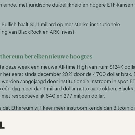
ten einde, met juridische duidelijkheid en hogere ETF-kansen
Bullish haalt $1,11 miljard op met sterke institutionele
ling van BlackRock en ARK Invest.
Ethereum bereiken nieuwe hoogtes
te deze week een nieuwe All-time High van ruim $124K dollar
 het eerst sinds december 2021 door de 4700 dollar brak. 
n werden aangejaagd door institutionele instroom in spot-ET
 één dag meer dan 1 miljard dollar netto aantrokken. BlackRo
met respectievelijk 640 en 277 miljoen dollar.
 dat Ethereum vijf keer meer instroom kende dan Bitcoin d
e dagen kenden de Ethereum ETF’s meer instroom, wat een
laat zien ten opzichte van de voorgaande maanden. Kort nada
 kende de markt ook een kleine correctie als gevolg van de 