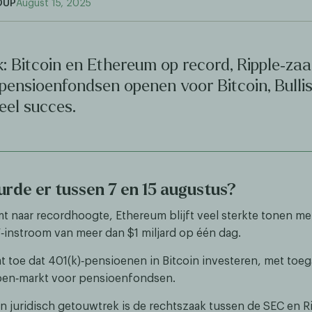
OUP
August 15, 2025
: Bitcoin en Ethereum op record, Ripple‑za
pensioenfondsen openen voor Bitcoin, Bulli
neel succes.
rde er tussen 7 en 15 augustus?
imt naar recordhoogte, Ethereum blijft veel sterkte tonen me
‑instroom van meer dan $1 miljard op één dag.
t toe dat 401(k)‑pensioenen in Bitcoin investeren, met toeg
joen‑markt voor pensioenfondsen.
an juridisch getouwtrek is de rechtszaak tussen de SEC en R