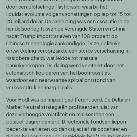
door een plotselinge flashcrash, waarbij het
liquidatievolume volgens schattingen opliep tot 15 tot
20 miljard dollar. De aanleiding was een escalatie in de
handelsoorlog tussen de Verenigde Staten en China,
nadat Trump importtarieven van 100 procent op
Chinese technologie aankondigde. Deze politieke
ontwikkeling veroorzaakte een sterke verschuiving in
risicobereidheid, wat leidde tot massale
paniekverkopen. De daling werd versterkt door het
automatisch liquideren van hefboomposities,
waardoor een neerwaartse spiraal ontstond van
verkoopdruk en margin calls.
Voor Hodl was de impact gedifferentieerd. De Delta en
Market Neutral strategieën profiteerden juist van
deze verhoogde volatiliteit en realiseerden een
positief dagrendement. Directionele fondsen liepen
beperkte verliezen op dankzij actief risicobeheer en
tijdige herpositionering. Inmiddels heeft de markt een