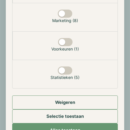
aangegeven een Bitcoinreserve op te willen zetten,
maar geen nieuwe Bitcoin aan te willen kopen.
Marketing (8)
Bhutan verankert identiteitsregistratie op de
blockchain
Bhutan migreert zijn digitale identiteitsplatform naar
Voorkeuren (1)
de Ethereum blockchain en wordt daarmee het eerste
land dat publieke blockchaintechnologie inzet voor
nationale identiteitsverificatie. Het systeem maakt het
mogelijk om persoonlijke gegevens cryptografisch te
Statistieken (5)
bewijzen zonder centrale tussenpartij.
Met circa 800.000 inwoners en een geplande migratie
in 2026, toont Bhutan dat blockchain ook in
Weigeren
overheidsinfrastructuur concrete waarde kan leveren.
Door de beperkte grootte van Bhutan werkt het als
Selectie toestaan
goede pilot, maar zal het nog uit moeten wijzen of
grotere landen zullen volgen.