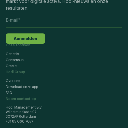
markt voor digitale activa, Hodl-nieuws en onze
resultaten.
Aanmelden
Onze fondsen
Genesis
Consensus
Oracle
Hodl Group
Over ons
Download onze app
FAQ
Neem contact op
Hodl Management B.V.
Wilhelminakade 97
3072AP Rotterdam
+31 85 060 7077