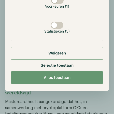
(SEC) heeft de beslissingen over meerdere aanvragen
Voorkeuren (1)
voor nieuwe crypto-ETF's, waaronder die voor XRP en
Dogecoin, uitgesteld tot 17 juni 2025. Deze
vertragingen waren verwacht, aangezien veel ETF-
aanvragen pas in oktober of later definitieve
Statistieken (5)
deadlines hebben. Analisten, zoals James Seyffart van
Bloomberg, blijven optimistisch en verwachten dat
de goedkeuringen later dit jaar zullen plaatsvinden.
De vertragingen worden deels toegeschreven aan de
Weigeren
recente benoeming van Paul Atkins als nieuwe SEC-
voorzitter, wat kan leiden tot een herziening van het
Selectie toestaan
beleid ten aanzien van crypto-activa.
Alles toestaan
Mastercard lanceert stablecoin-betalingen
wereldwijd
Mastercard heeft aangekondigd dat het, in
samenwerking met cryptoplatform OKX en
betalingsverwerker Nuvei, een wereldwijd stablecoin-