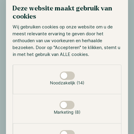
waaronder Nederland en België, nu direct via de
Deze website maakt gebruik van
Bunq-app kunnen handelen in meer dan 300
cookies
cryptovaluta, zoals Bitcoin, Ethereum en Solana. Deze
Wij gebruiken cookies op onze website om u de
dienst wordt mogelijk gemaakt door een
meest relevante ervaring te geven door het
samenwerking met het Amerikaanse crypto-
onthouden van uw voorkeuren en herhaalde
handelsplatform Kraken. Met deze stap wordt Bunq
bezoeken. Door op "Accepteren" te klikken, stemt u
de eerste grote Nederlandse bank die cryptohandel
in met het gebruik van ALLE cookies.
integreert in haar dienstenaanbod, wat een
significante mijlpaal betekent voor de adoptie van
Selectie toestaan
digitale activa in de traditionele bankensector. Bunq
heeft plannen om deze dienst verder uit te breiden
Noodzakelijk (14)
naar andere markten, waaronder het Verenigd
Koninkrijk en de Verenigde Staten.
SEC stelt beslissing over crypto-ETF's
Marketing (8)
opnieuw uit
De Amerikaanse Securities and Exchange Commission