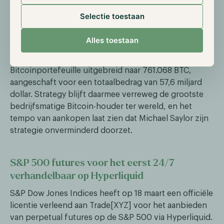
beleggers aan te trekken die via preferente aandelen
indirect exposure willen aan Bitcoin. Het stabiele
Selectie toestaan
rendement is erg interessant in de huidige
onzekerheid door de oorlog in het Midden-Oosten.
Alles toestaan
Met deze aankopen heeft Strategy zijn totale
Bitcoinportefeuille uitgebreid naar 761.068 BTC,
aangeschaft voor een totaalbedrag van 57,6 miljard
dollar. Strategy blijft daarmee verreweg de grootste
bedrijfsmatige Bitcoin-houder ter wereld, en het
tempo van aankopen laat zien dat Michael Saylor zijn
strategie onverminderd doorzet.
S&P 500 futures voor het eerst 24/7
verhandelbaar op Hyperliquid
S&P Dow Jones Indices heeft op 18 maart een officiële
licentie verleend aan Trade[XYZ] voor het aanbieden
van perpetual futures op de S&P 500 via Hyperliquid.