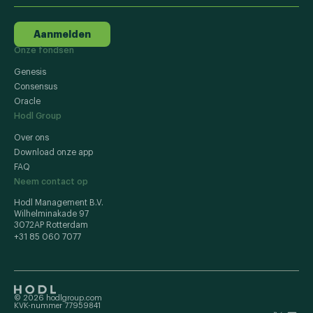
Aanmelden
Onze fondsen
Genesis
Consensus
Oracle
Hodl Group
Over ons
Download onze app
FAQ
Neem contact op
Hodl Management B.V.
Wilhelminakade 97
3072AP Rotterdam
+31 85 060 7077
© 2026 hodlgroup.com
KVK-nummer 77959841