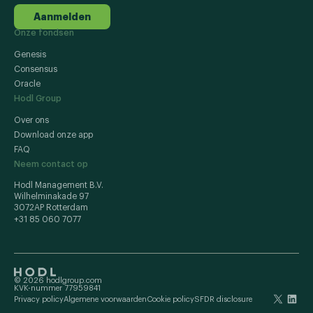
Aanmelden
Onze fondsen
Genesis
Consensus
Oracle
Hodl Group
Over ons
Download onze app
FAQ
Neem contact op
Hodl Management B.V.
Wilhelminakade 97
3072AP Rotterdam
+31 85 060 7077
© 2026 hodlgroup.com
KVK-nummer 77959841
Privacy policy
Algemene voorwaarden
Cookie policy
SFDR disclosure