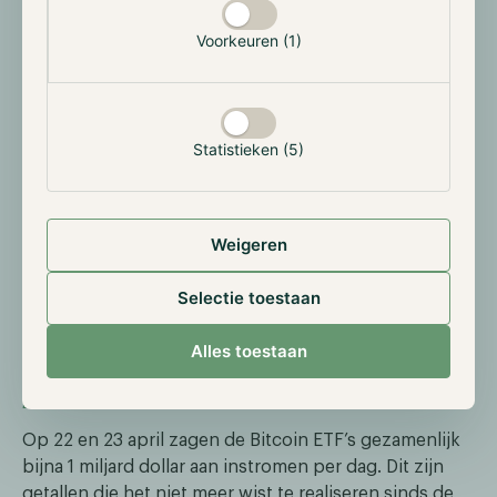
winsten meer Bitcoin per aandeel kan verwerven.
Voorkeuren (1)
Hierdoor zouden aandeelhouders naast een
eventuele stijgende koers in USD, ook een
toenemende exposure moeten krijgen uitgedrukt in
Bitcoin.
Statistieken (5)
Jack Mallers, bekend van het Bitcoin-platform Strike,
zal de leiding nemen over het bedrijf. Deze lancering
markeert een belangrijke stap in de institutionele
Weigeren
adoptie van Bitcoin en benadrukt de groeiende
interesse van grote financiële spelers in de
Selectie toestaan
cryptomarkt.​ Het bedrijf hoopt op korte termijn live
te gaan op de beurs met de ticker ‘XXI’.
Alles toestaan
Bitcoin ETF's zien massale instromen
Op 22 en 23 april zagen de Bitcoin ETF’s gezamenlijk
bijna 1 miljard dollar aan instromen per dag. Dit zijn
getallen die het niet meer wist te realiseren sinds de