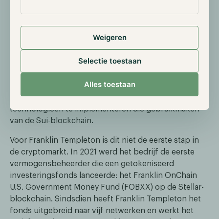
Sui en Franklin Templeton starten
ecosysteempartnerschap
Weigeren
Op 22 november maakte Layer 1-blockchain Sui
bekend een samenwerking aan te gaan met de
Selectie toestaan
Amerikaanse vermogensbeheerder Franklin
Templeton. Dit partnerschap richt zich op het
Alles toestaan
versterken van het Sui-ecosysteem door
ontwikkelaars te ondersteunen en innovatieve
technologieën te implementeren die gebruikmaken
van de Sui-blockchain.
Voor Franklin Templeton is dit niet de eerste stap in
de cryptomarkt. In 2021 werd het bedrijf de eerste
vermogensbeheerder die een getokeniseerd
investeringsfonds lanceerde: het Franklin OnChain
U.S. Government Money Fund (FOBXX) op de Stellar-
blockchain. Sindsdien heeft Franklin Templeton het
fonds uitgebreid naar vijf netwerken en werkt het