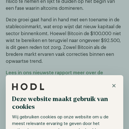
risico te nemen en lijkt te duiden op het begin van
een fase waarin altcoins domineren.
Deze groei gaat hand in hand met een toename in de
stablecoinmarkt, wat erop wijst dat nieuw kapitaal de
sector binnenkomt. Hoewel Bitcoin de $100.000 niet
wist te bereiken en terugviel naar ongeveer $92.500,
is dit geen reden tot zorg. Zowel Bitcoin als de
bredere markt ervaren vaak correcties binnen een
opwaartse trend.
Lees in ons nieuwste rapport meer over de
cyclische aard van de markt en de bijbehorende
×
correcties.
Deze website maakt gebruik van
Gary Gensler treedt (eindelijk) af
cookies
Op 21 november maakte de SEC bekend dat haar
Wij gebruiken cookies op onze website om u de
voorzitter, Gary Gensler, in januari 2025 zal aftreden,
meest relevante ervaring te geven door het