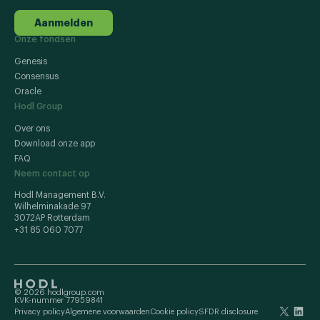
Aanmelden
Onze fondsen
Genesis
Consensus
Oracle
Hodl Group
Over ons
Download onze app
FAQ
Neem contact op
Hodl Management B.V.
Wilhelminakade 97
3072AP Rotterdam
+31 85 060 7077
© 2026 hodlgroup.com
KVK-nummer 77959841
Privacy policy
Algemene voorwaarden
Cookie policy
SFDR disclosure