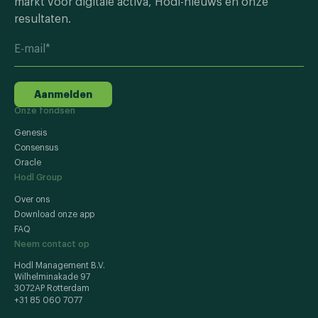
markt voor digitale activa, Hodl-nieuws en onze
resultaten.
Aanmelden
Onze fondsen
Genesis
Consensus
Oracle
Hodl Group
Over ons
Download onze app
FAQ
Neem contact op
Hodl Management B.V.
Wilhelminakade 97
3072AP Rotterdam
+31 85 060 7077