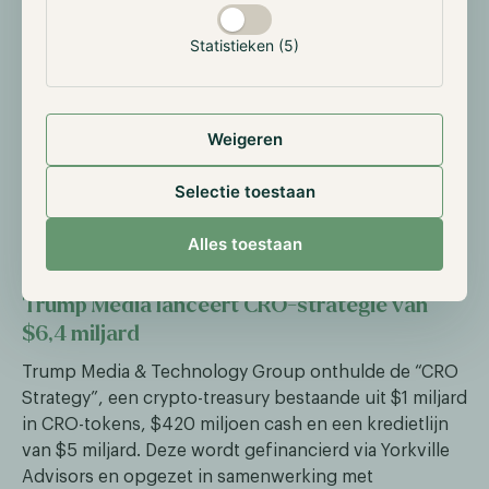
niveau sinds december 2018. Deze structurele
uitstroom duidt op toenemende zelfcustody onder
Statistieken (5)
beleggers én groeiende activiteit van institutionele
partijen voor o.a. ETF’s en bedrijfsreserves.
De afnemende beschikbaarheid van BTC op beurzen
Weigeren
creîbrt schaarste en vormt een opwaartse kracht op
de prijs. Sinds begin augustus is er bovendien een
Selectie toestaan
stijging van 12% in wallet-activiteit met meer dan 1.000
BTC. Dit wijst op accumulatie door grotere partijen.
Alles toestaan
Trump Media lanceert CRO-strategie van
$6,4 miljard
Trump Media & Technology Group onthulde de “CRO
Strategy”, een crypto-treasury bestaande uit $1 miljard
in CRO-tokens, $420 miljoen cash en een kredietlijn
van $5 miljard. Deze wordt gefinancierd via Yorkville
Advisors en opgezet in samenwerking met