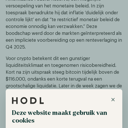
versoepeling van het monetaire beleid. In zijn
toespraak benadrukte hij dat inflatie ‘duidelijk onder
controle lijkt’ en dat “te restrictief monetair beleid de
economie onnodig kan verzwakken.” Deze
boodschap werd door de markten geïnterpreteerd als
een impliciete voorbereiding op een renteverlaging in
Q4 2025.
Voor crypto betekent dit een gunstiger
liquiditeitsklimaat en toegenomen risicobereidheid.
Kort na zijn uitspraak steeg bitcoin tijdelijk boven de
$116.000, ondanks een korte terugval na een
grootschalige liquidatie. Later in de week zagen we de
koersen echter weer dalen tot onder de $110.000.
×
China ontwikkelt eigen Yuan-stablecoin
Deze website maakt gebruik van
cookies
China werkt aan een nieuwe, op blockchain